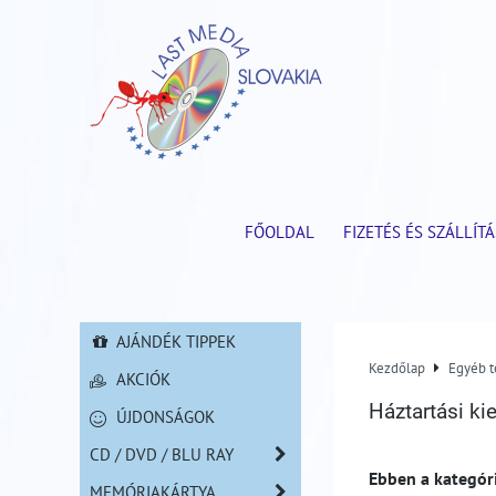
FŐOLDAL
FIZETÉS ÉS SZÁLLÍTÁ
AJÁNDÉK TIPPEK
Kezdőlap
Egyéb 
AKCIÓK
Háztartási ki
ÚJDONSÁGOK
CD / DVD / BLU RAY
MEMÓRIAKÁRTYA