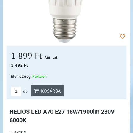
1 899 Ft
Áfá - val
1 495 Ft
Elérhetőség:
Raktáron
KOSÁRBA
db
HELIOS LED A70 E27 18W/1900lm 230V
6000K
LED-2919