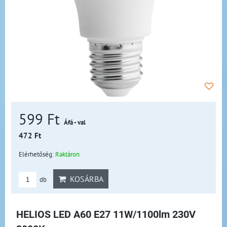
599 Ft
Áfá - val
472 Ft
Elérhetőség:
Raktáron
KOSÁRBA
db
HELIOS LED A60 E27 11W/1100lm 230V