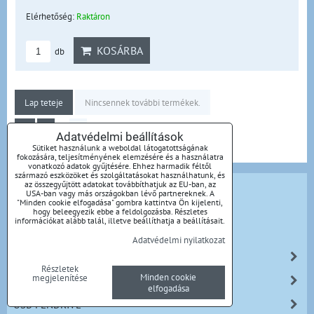
Elérhetőség:
Raktáron
KOSÁRBA
db
Lap teteje
Nincsennek további termékek.
1
2
Adatvédelmi beállítások
Sütiket használunk a weboldal látogatottságának
fokozására, teljesítményének elemzésére és a használatra
vonatkozó adatok gyűjtésére. Ehhez harmadik féltől
származó eszközöket és szolgáltatásokat használhatunk, és
AJÁNDÉK TIPPEK
az összegyűjtött adatokat továbbíthatjuk az EU-ban, az
USA-ban vagy más országokban lévő partnereknek. A
"Minden cookie elfogadása" gombra kattintva Ön kijelenti,
AKCIÓK
hogy beleegyezik ebbe a feldolgozásba. Részletes
információkat alább talál, illetve beállíthatja a beállításait.
ÚJDONSÁGOK
Adatvédelmi nyilatkozat
CD / DVD / BLU RAY
Részletek
Minden cookie
megjelenítése
MEMÓRIAKÁRTYA
elfogadása
USB PENDRIVE