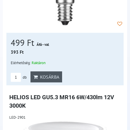
499 Ft
Áfá - val
393 Ft
Elérhetőség:
Raktáron
KOSÁRBA
db
HELIOS LED GU5.3 MR16 6W/430lm 12V
3000K
LED-2901