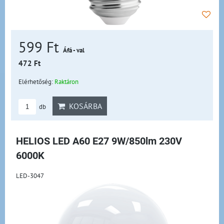
599 Ft
Áfá - val
472 Ft
Elérhetőség:
Raktáron
KOSÁRBA
db
HELIOS LED A60 E27 9W/850lm 230V
6000K
LED-3047