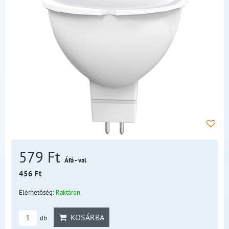
579 Ft
Áfá - val
456 Ft
Elérhetőség:
Raktáron
KOSÁRBA
db