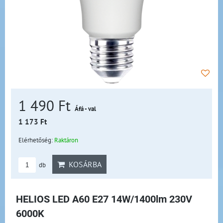
1 490 Ft
Áfá - val
1 173 Ft
Elérhetőség:
Raktáron
KOSÁRBA
db
HELIOS LED A60 E27 14W/1400lm 230V
6000K