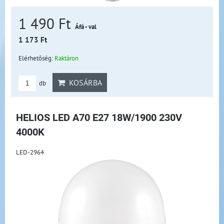
1 490 Ft
Áfá - val
1 173 Ft
Elérhetőség:
Raktáron
KOSÁRBA
db
HELIOS LED A70 E27 18W/1900 230V
4000K
LED-2964