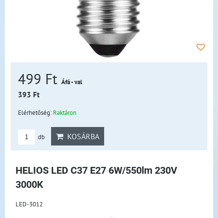
499 Ft
Áfá - val
393 Ft
Elérhetőség:
Raktáron
KOSÁRBA
db
HELIOS LED C37 E27 6W/550lm 230V
3000K
LED-3012