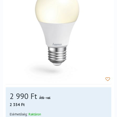
2 990 Ft
Áfá - val
2 354 Ft
Elérhetőség:
Raktáron