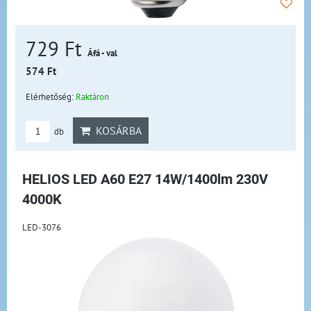
729 Ft
Áfá - val
574 Ft
Elérhetőség:
Raktáron
KOSÁRBA
db
HELIOS LED A60 E27 14W/1400lm 230V
4000K
LED-3076