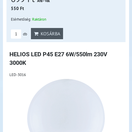
Áfá - val
550 Ft
Elérhetőség:
Raktáron
KOSÁRBA
db
HELIOS LED P45 E27 6W/550lm 230V
3000K
LED-3016