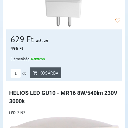
629 Ft
Áfá - val
495 Ft
Elérhetőség:
Raktáron
KOSÁRBA
db
HELIOS LED GU10 - MR16 8W/540lm 230V
3000k
LED-2192