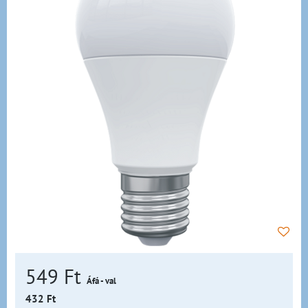
549 Ft
Áfá - val
432 Ft