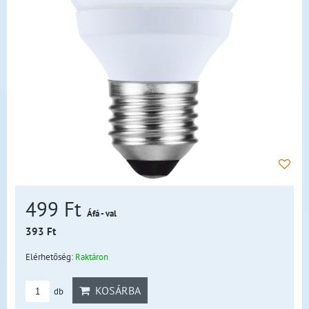
499 Ft
Áfá - val
393 Ft
Elérhetőség:
Raktáron
KOSÁRBA
db