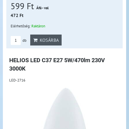
599 Ft
Áfá - val
472 Ft
Elérhetőség:
Raktáron
KOSÁRBA
db
HELIOS LED C37 E27 5W/470lm 230V
3000K
LED-2716