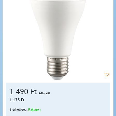
1 490 Ft
Áfá - val
1 173 Ft
Elérhetőség:
Raktáron