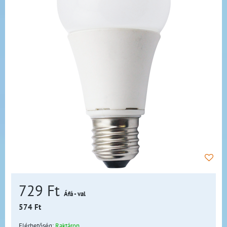
729 Ft
Áfá - val
574 Ft
Elérhetőség:
Raktáron