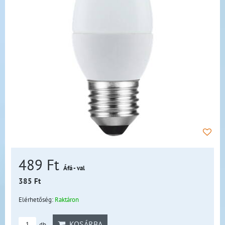
489 Ft
Áfá - val
385 Ft
Elérhetőség:
Raktáron
KOSÁRBA
db