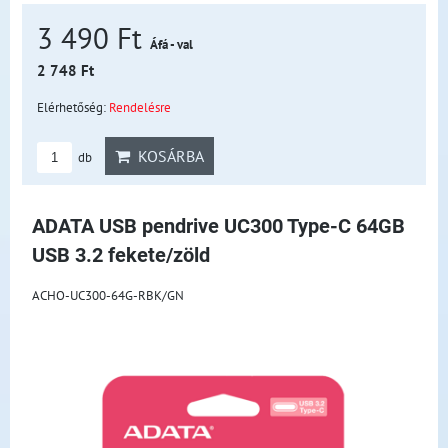
3 490 Ft
Áfá - val
2 748 Ft
Elérhetőség:
Rendelésre
KOSÁRBA
db
ADATA USB pendrive UC300 Type-C 64GB
USB 3.2 fekete/zöld
ACHO-UC300-64G-RBK/GN