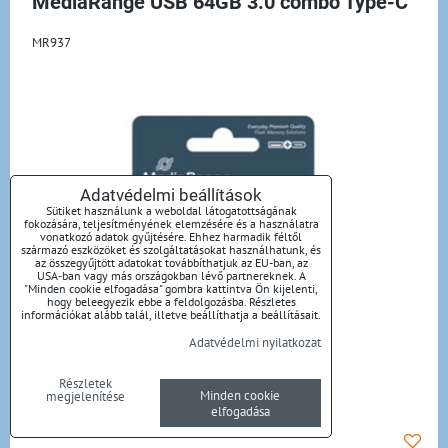
MediaRange USB 64GB 3.0 combo Type-C
MR937
Adatvédelmi beállítások
Sütiket használunk a weboldal látogatottságának
fokozására, teljesítményének elemzésére és a használatra
vonatkozó adatok gyűjtésére. Ehhez harmadik féltől
származó eszközöket és szolgáltatásokat használhatunk, és
az összegyűjtött adatokat továbbíthatjuk az EU-ban, az
USA-ban vagy más országokban lévő partnereknek. A
"Minden cookie elfogadása" gombra kattintva Ön kijelenti,
hogy beleegyezik ebbe a feldolgozásba. Részletes
információkat alább talál, illetve beállíthatja a beállításait.
Adatvédelmi nyilatkozat
Részletek
Minden cookie
megjelenítése
elfogadása