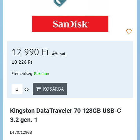
12 990 Ft
Áfá - val
10 228 Ft
Elérhetőség:
Raktáron
KOSÁRBA
db
Kingston DataTraveler 70 128GB USB-C
3.2 gen. 1
DT70/128GB