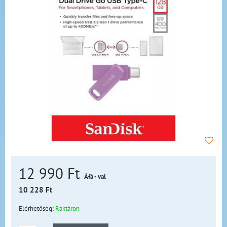
12 990 Ft
Áfá - val
10 228 Ft
Elérhetőség:
Raktáron