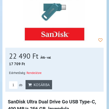
22 490 Ft
Áfá - val
17 709 Ft
Elérhetőség:
Rendelésre
KOSÁRBA
db
SanDisk Ultra Dual Drive Go USB Type-C,
400 MB/s 256 GB, levendula