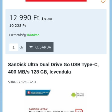
12 990 Ft
Áfá - val
10 228 Ft
Elérhetőség:
Raktáron
KOSÁRBA
db
SanDisk Ultra Dual Drive Go USB Type-C,
400 MB/s 128 GB, levendula
SDDDC3-128G-G46L