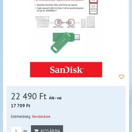
22 490 Ft
Áfá - val
17 709 Ft
Elérhetőség:
Rendelésre
KOSÁRBA
db