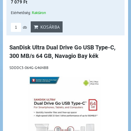
7 079 Ft
Elérhetőség:
Raktáron
KOSÁRBA
db
SanDisk Ultra Dual Drive Go USB Type-C,
300 MB/s 64 GB, Navagio Bay kék
SDDDC3-064G-G46NBB