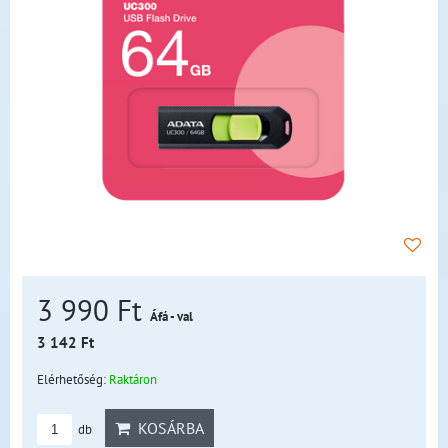
3 990 Ft
Áfá - val
3 142 Ft
Elérhetőség:
Raktáron
KOSÁRBA
db