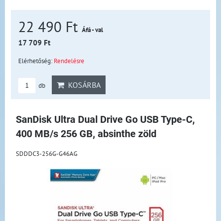
22 490 Ft
Áfá - val
17 709 Ft
Elérhetőség:
Rendelésre
KOSÁRBA
db
SanDisk Ultra Dual Drive Go USB Type-C,
400 MB/s 256 GB, absinthe zöld
SDDDC3-256G-G46AG