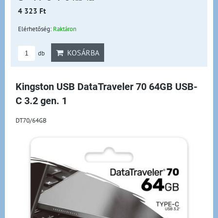
4 323 Ft
Elérhetőség:
Raktáron
KOSÁRBA
db
Kingston USB DataTraveler 70 64GB USB-
C 3.2 gen. 1
DT70/64GB