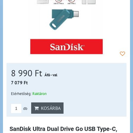
8 990 Ft
Áfá - val
7 079 Ft
Elérhetőség:
Raktáron
KOSÁRBA
db
SanDisk Ultra Dual Drive Go USB Type-C,