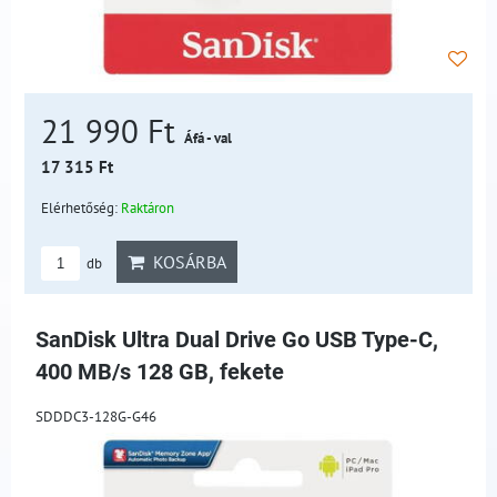
21 990 Ft
Áfá - val
17 315 Ft
Elérhetőség:
Raktáron
KOSÁRBA
db
SanDisk Ultra Dual Drive Go USB Type-C,
400 MB/s 128 GB, fekete
SDDDC3-128G-G46