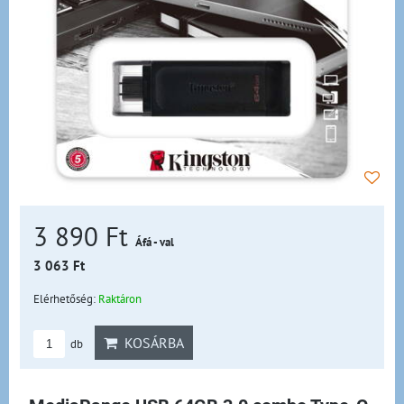
3 890 Ft
Áfá - val
3 063 Ft
Elérhetőség:
Raktáron
KOSÁRBA
db