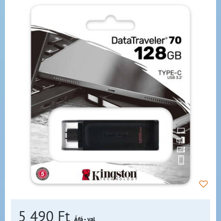
5 490 Ft
Áfá - val