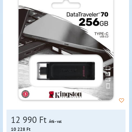
12 990 Ft
Áfá - val
10 228 Ft