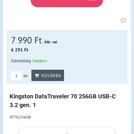
7 990 Ft
Áfá - val
6 291 Ft
Elérhetőség:
Raktáron
KOSÁRBA
db
Kingston DataTraveler 70 256GB USB-C
3.2 gen. 1
DT70/256GB