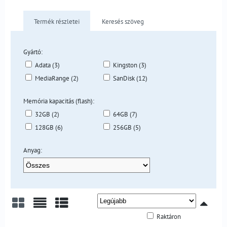
Termék részletei
Keresés szöveg
Gyártó:
Adata (3)
Kingston (3)
MediaRange (2)
SanDisk (12)
Memória kapacitás (flash):
32GB (2)
64GB (7)
128GB (6)
256GB (5)
Anyag:
Raktáron
Rács
Lista
Táblázat