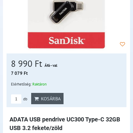
8 990 Ft
Áfá - val
7 079 Ft
Elérhetőség:
Raktáron
KOSÁRBA
db
ADATA USB pendrive UC300 Type-C 32GB
USB 3.2 fekete/zöld