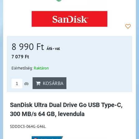
8 990 Ft
Áfá - val
7 079 Ft
Elérhetőség:
Raktáron
KOSÁRBA
db
SanDisk Ultra Dual Drive Go USB Type-C,
300 MB/s 64 GB, levendula
SDDDC3-064G-G46L