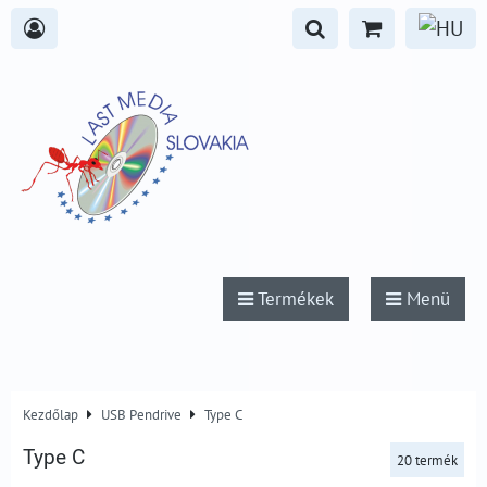
Termékek
Menü
Kezdőlap
USB Pendrive
Type C
Type C
20
termék