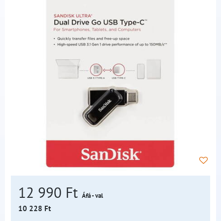
12 990 Ft
Áfá - val
10 228 Ft