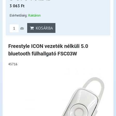
3 063 Ft
Elérhetőség:
Raktáron
KOSÁRBA
db
Freestyle ICON vezeték nélküli 5.0
bluetooth fülhallgató FSC03W
45716