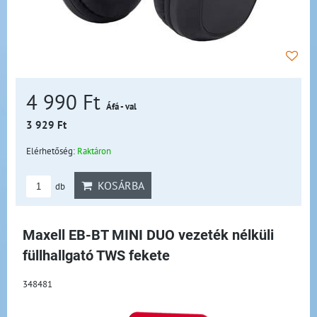
4 990 Ft
Áfá - val
3 929 Ft
Elérhetőség:
Raktáron
KOSÁRBA
db
Maxell EB-BT MINI DUO vezeték nélküli
füllhallgató TWS fekete
348481