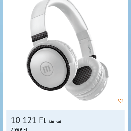
10 121 Ft
Áfá - val
7 969 Ft