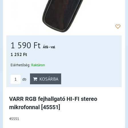
1 590 Ft
Áfá - val
1 252 Ft
Elérhetőség:
Raktáron
KOSÁRBA
db
VARR RGB fejhallgató HI-FI stereo
mikrofonnal [45551]
45551