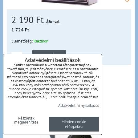
2 190 Ft
Áfá - val
1 724 Ft
Elérhetőség:
Raktáron
KOSÁRBA
db
Adatvédelmi beállítások
Sütiket használunk a weboldal látogatottságának
fokozására, teljesítményének elemzésére és a használatra
vonatkozó adatok gyűjtésére. Ehhez harmadik féltől
Maxell EB-98 Fülhallgató, szürke
származó eszközöket és szolgáltatásokat használhatunk, és
az összegyűjtött adatokat továbbíthatjuk az EU-ban, az
USA-ban vagy más országokban lévő partnereknek. A
"Minden cookie elfogadása" gombra kattintva Ön kijelenti,
303456.02.CN
hogy beleegyezik ebbe a feldolgozásba. Részletes
információkat alább talál, illetve beállíthatja a beállításait.
Adatvédelmi nyilatkozat
Részletek
Minden cookie
megjelenítése
elfogadása