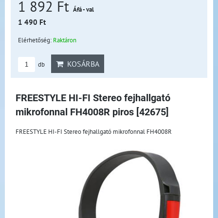
1 892 Ft
Áfá - val
1 490 Ft
Elérhetőség:
Raktáron
KOSÁRBA
db
FREESTYLE HI-FI Stereo fejhallgató
mikrofonnal FH4008R piros [42675]
FREESTYLE HI-FI Stereo fejhallgató mikrofonnal FH4008R