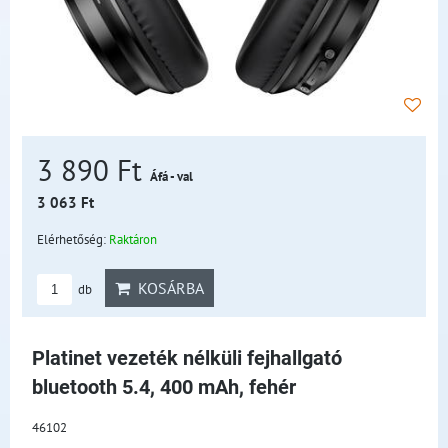
3 890 Ft
Áfá - val
3 063 Ft
Elérhetőség:
Raktáron
KOSÁRBA
db
Platinet vezeték nélküli fejhallgató
bluetooth 5.4, 400 mAh, fehér
46102