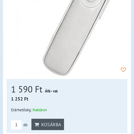
1 590 Ft
Áfá - val
1 252 Ft
Elérhetőség:
Raktáron
KOSÁRBA
db