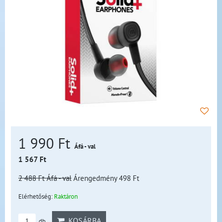
1 990 Ft
Áfá - val
1 567 Ft
2 488 Ft
Áfá - val
Árengedmény 498 Ft
Elérhetőség:
Raktáron
KOSÁRBA
db