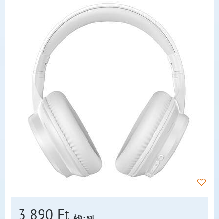
3 890 Ft
Áfá - val