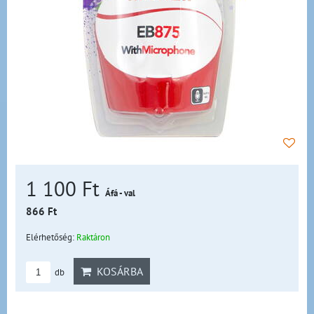
1 100 Ft
Áfá - val
866 Ft
Elérhetőség:
Raktáron
KOSÁRBA
db