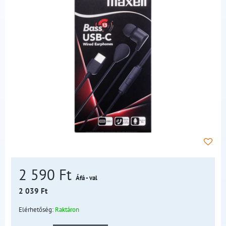
2 590 Ft
Áfá - val
2 039 Ft
Elérhetőség:
Raktáron