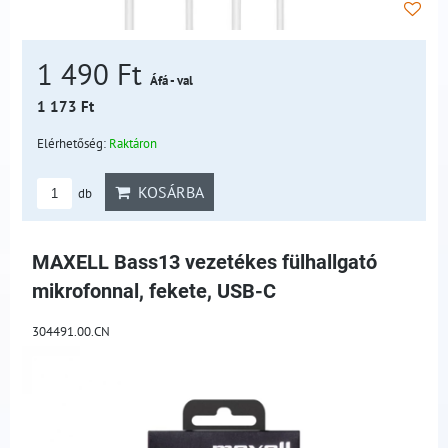
1 490 Ft
Áfá - val
1 173 Ft
Elérhetőség:
Raktáron
KOSÁRBA
db
MAXELL Bass13 vezetékes fülhallgató
mikrofonnal, fekete, USB-C
304491.00.CN