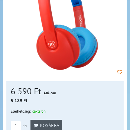
6 590 Ft
Áfá - val
5 189 Ft
Elérhetőség:
Raktáron
KOSÁRBA
db