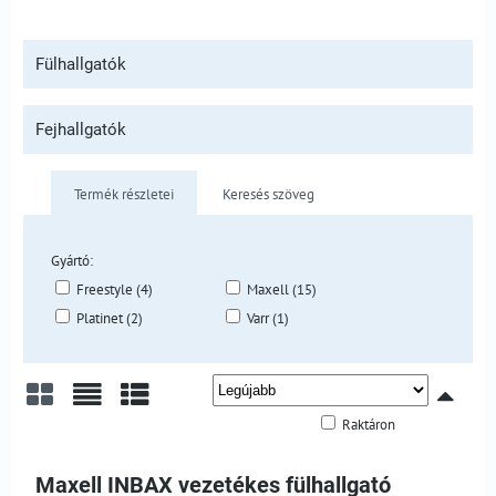
Fülhallgatók
Fejhallgatók
Termék részletei
Keresés szöveg
Gyártó:
Freestyle (4)
Maxell (15)
Platinet (2)
Varr (1)
Raktáron
Rács
Lista
Táblázat
Maxell INBAX vezetékes fülhallgató