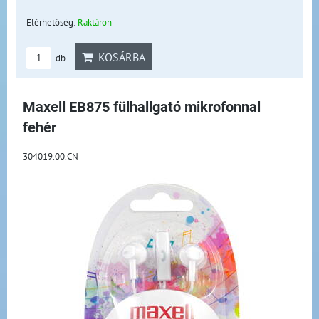
Elérhetőség:
Raktáron
KOSÁRBA
db
Maxell EB875 fülhallgató mikrofonnal
fehér
304019.00.CN