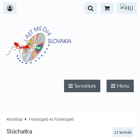
Termékek
Menü
Kezdőlap
Fejhallgató és Fülhallgató
Slúchatka
22
termék