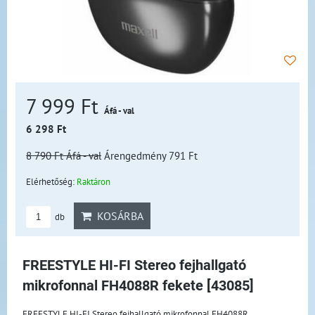
7 999 Ft
Áfá - val
6 298 Ft
8 790 Ft
Áfá - val
Árengedmény 791 Ft
Elérhetőség:
Raktáron
KOSÁRBA
db
FREESTYLE HI-FI Stereo fejhallgató
mikrofonnal FH4088R fekete [43085]
FREESTYLE HI-FI Stereo fejhallgató mikrofonnal FH4088R