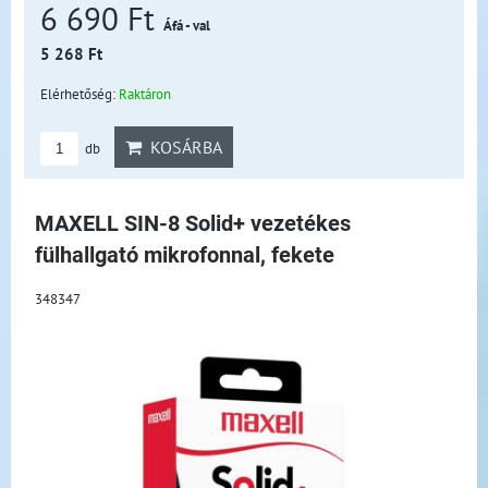
6 690 Ft
Áfá - val
5 268 Ft
Elérhetőség:
Raktáron
KOSÁRBA
db
MAXELL SIN-8 Solid+ vezetékes
fülhallgató mikrofonnal, fekete
348347