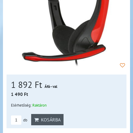
1 892 Ft
Áfá - val
1 490 Ft
Elérhetőség:
Raktáron
KOSÁRBA
db