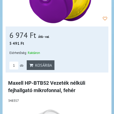
6 974 Ft
Áfá - val
5 491 Ft
Elérhetőség:
Raktáron
KOSÁRBA
db
Maxell HP-BTB52 Vezeték nélküli
fejhallgató mikrofonnal, fehér
348357