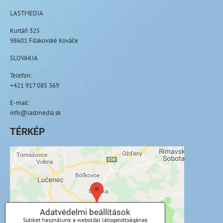
LASTMEDIA
Kurtáň 325
98601 Fiľakovské Kováče
SLOVAKIA
Telefon:
+421 917 085 369
E-mail:
info@lastmedia.sk
TÉRKÉP
A külső tartalom blokkolva van az
adatvédelmi beállítások által
Külső tartalmat szeretne betölteni?
Adatvédelmi beállítások
Sütiket használunk a weboldal látogatottságának