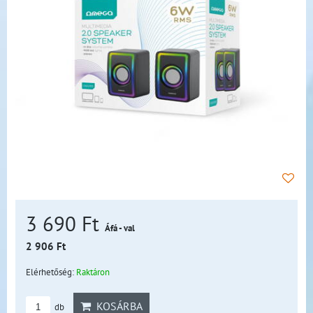
3 690 Ft
Áfá - val
2 906 Ft
Elérhetőség:
Raktáron
KOSÁRBA
db