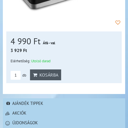
4 990 Ft
Áfá - val
3 929 Ft
Elérhetőség:
Utolsó darad
KOSÁRBA
db
AJÁNDÉK TIPPEK
AKCIÓK
ÚJDONSÁGOK