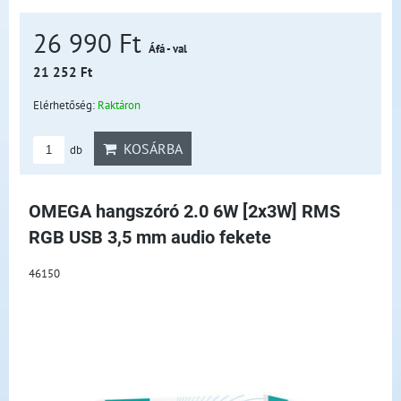
26 990 Ft
Áfá - val
21 252 Ft
Elérhetőség:
Raktáron
KOSÁRBA
db
OMEGA hangszóró 2.0 6W [2x3W] RMS
RGB USB 3,5 mm audio fekete
46150