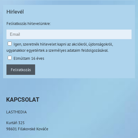
Hírlevél
Felíratkozás hírlevelünkre:
Igen, szeretnék hírlevelet kapni az akciókról, újdonságokról,
ugyanakkor egyetértek a személyes adataim feldolgozásával.
Elmúltam 16 éves
Feliratkozás
KAPCSOLAT
LASTMEDIA
Kurtáň 325
98601 Fiľakovské Kováče