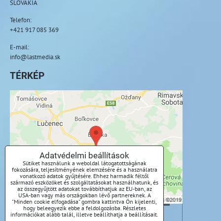
SLOVAKIA
Telefon:
+421 917 085 369
E-mail:
info@lastmedia.sk
TÉRKÉP
A külső tartalom blokkolva van az
adatvédelmi beállítások által
Külső tartalmat szeretne betölteni?
Adatvédelmi beállítások
Sütiket használunk a weboldal látogatottságának
Engedélyezze egyszer
fokozására, teljesítményének elemzésére és a használatra
vonatkozó adatok gyűjtésére. Ehhez harmadik féltől
származó eszközöket és szolgáltatásokat használhatunk, és
Mindig engedélyezze - egyetért a cookie-
az összegyűjtött adatokat továbbíthatjuk az EU-ban, az
USA-ban vagy más országokban lévő partnereknek. A
típussal: Funkcionális
"Minden cookie elfogadása" gombra kattintva Ön kijelenti,
hogy beleegyezik ebbe a feldolgozásba. Részletes
információkat alább talál, illetve beállíthatja a beállításait.
Tartalom megnyitása új ablakban