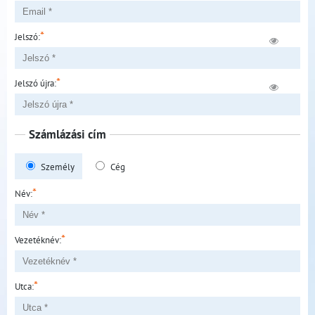
*
Jelszó:
*
Jelszó újra:
Számlázási cím
Személy
Cég
*
Név:
*
Vezetéknév:
*
Utca: