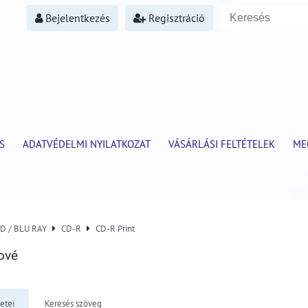
Bejelentkezés
Regisztráció
S
ADATVÉDELMI NYILATKOZAT
VÁSÁRLÁSI FELTÉTELEK
ME
VD / BLU RAY
CD-R
CD-R Print
ové
etei
Keresés szöveg