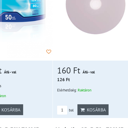
t
160 Ft
Áfá - val
Áfá - val
126 Ft
s
Elérhetőség:
Raktáron
áron
KOSÁRBA
KOSÁRBA
bal