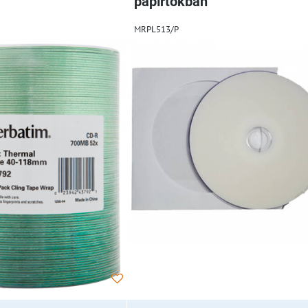
papírtokban
MRPL513/P