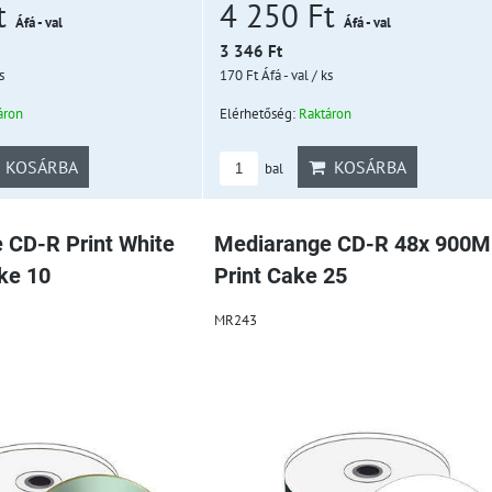
4 250 Ft
t
Áfá - val
Áfá - val
3 346 Ft
170 Ft
Áfá - val
/ ks
s
Elérhetőség:
Raktáron
áron
KOSÁRBA
KOSÁRBA
bal
 CD-R Print White
Mediarange CD-R 48x 900
ke 10
Print Cake 25
MR243