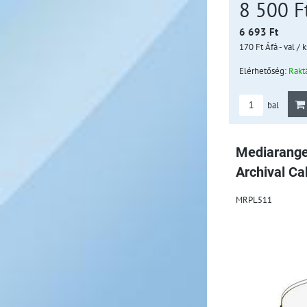
8 500 F
6 693 Ft
170 Ft
Áfá - val
/ k
Elérhetőség:
Rakt
bal
Mediarange
Archival Ca
MRPL511