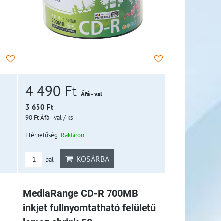
4 490 Ft
Áfá - val
3 650 Ft
90 Ft
Áfá - val
/ ks
Elérhetőség:
Raktáron
KOSÁRBA
bal
MediaRange CD-R 700MB
inkjet fullnyomtatható felületű