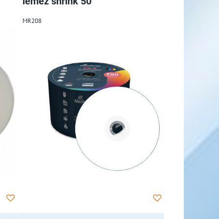
lemez shrink 50
MR208