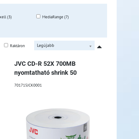
ell (3)
MediaRange (7)
Legújabb
Raktáron
JVC CD-R 52X 700MB
nyomtatható shrink 50
701715JCK0001