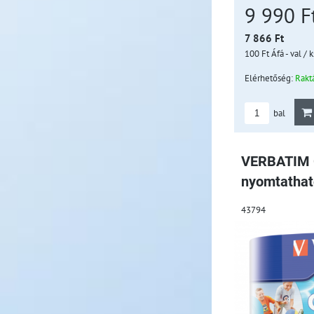
9 990 F
7 866 Ft
100 Ft
Áfá - val
/ k
Elérhetőség:
Rakt
bal
VERBATIM 
nyomtathat
43794