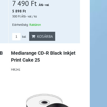
7 490 Ft
Áfá - val
5 898 Ft
300 Ft
Áfá - val
/ ks
Elérhetőség:
Raktáron
KOSÁRBA
bal
MB
Mediarange CD-R Black Inkjet
Print Cake 25
MR241