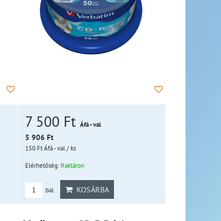
7 500 Ft
Áfá - val
5 906 Ft
150 Ft
Áfá - val
/ ks
Elérhetőség:
Raktáron
KOSÁRBA
bal