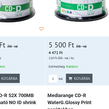
 Ft
5 500 Ft
Áfá - val
Áfá - val
4 472 Ft
s
110 Ft
Áfá - val
/ ks
áron
Elérhetőség:
Raktáron
KOSÁRBA
KOSÁRBA
bal
CD-R 52X 700MB
Mediarange CD-R
ató NO ID shrink
WaterG.Glossy Print