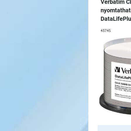
Verbatim 
nyomtatha
DataLifePl
43745