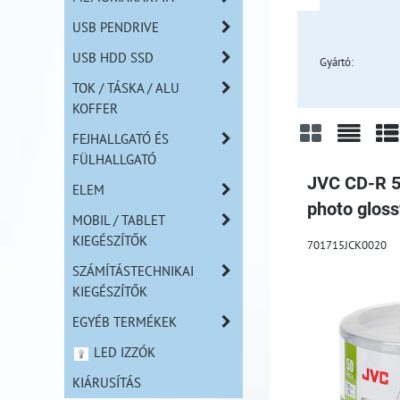
USB PENDRIVE
USB HDD SSD
Gyártó:
TOK / TÁSKA / ALU
KOFFER
FEJHALLGATÓ ÉS
FÜLHALLGATÓ
Rács
Lista
Tá
JVC CD-R 5
ELEM
photo gloss
MOBIL / TABLET
KIEGÉSZÍTŐK
701715JCK0020
SZÁMÍTÁSTECHNIKAI
KIEGÉSZÍTŐK
EGYÉB TERMÉKEK
LED IZZÓK
KIÁRUSÍTÁS