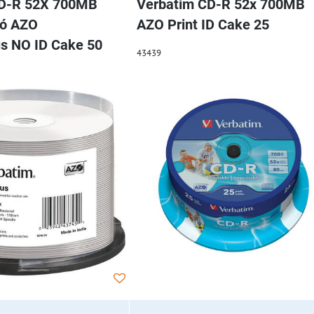
CD-R 52X 700MB
Verbatim CD-R 52x 700MB
tó AZO
AZO Print ID Cake 25
us NO ID Cake 50
43439