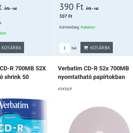
390 Ft
t
Áfá - val
Áfá - val
307 Ft
s
Elérhetőség:
Raktáron
áron
KOSÁRBA
KOSÁRBA
bal
CD-R 700MB 52X
Verbatim CD-R 52x 700MB
ó shrink 50
nyomtatható papírtokban
43438/P