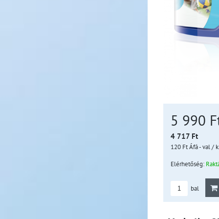
5 990 F
4 717 Ft
120 Ft
Áfá - val
/ k
Elérhetőség:
Rakt
bal