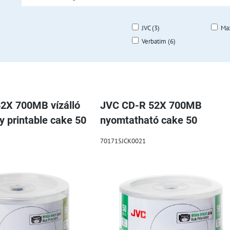
JVC (3)
Max
Verbatim (6)
blázat
2X 700MB vízálló
JVC CD-R 52X 700MB
y printable cake 50
nyomtatható cake 50
701715JCK0021