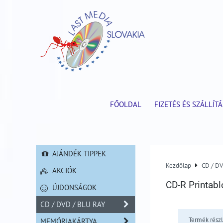
FŐOLDAL
FIZETÉS ÉS SZÁLLÍTÁ
AJÁNDÉK TIPPEK
Kezdőlap
CD / D
AKCIÓK
CD-R Printabl
ÚJDONSÁGOK
CD / DVD / BLU RAY
Termék részl
MEMÓRIAKÁRTYA