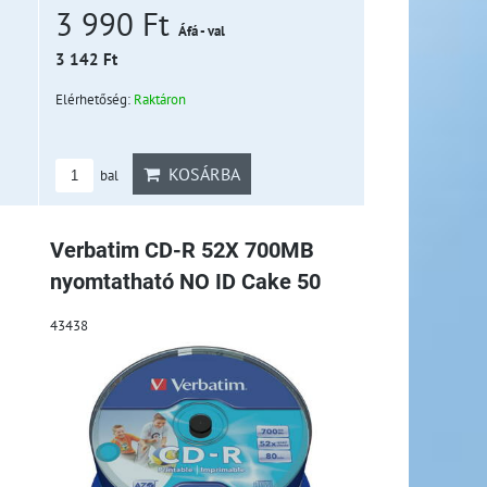
3 990 Ft
Áfá - val
3 142 Ft
Elérhetőség:
Raktáron
KOSÁRBA
bal
Verbatim CD-R 52X 700MB
nyomtatható NO ID Cake 50
43438