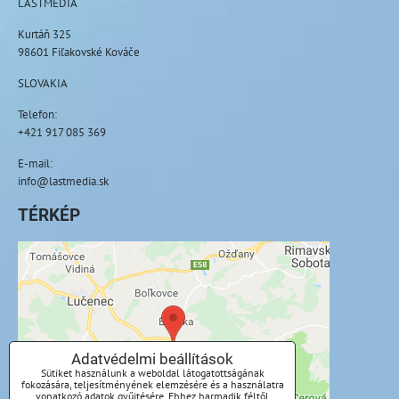
LASTMEDIA
Kurtáň 325
98601 Fiľakovské Kováče
SLOVAKIA
Telefon:
+421 917 085 369
E-mail:
info@lastmedia.sk
TÉRKÉP
A külső tartalom blokkolva van az
adatvédelmi beállítások által
Külső tartalmat szeretne betölteni?
Adatvédelmi beállítások
Sütiket használunk a weboldal látogatottságának
Engedélyezze egyszer
fokozására, teljesítményének elemzésére és a használatra
vonatkozó adatok gyűjtésére. Ehhez harmadik féltől