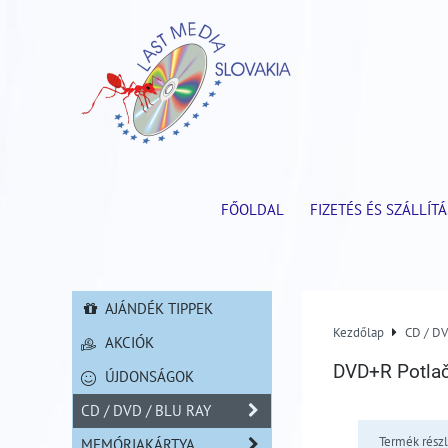
FŐOLDAL
FIZETÉS ÉS SZÁLLÍTÁ
AJÁNDÉK TIPPEK
Kezdőlap
CD / D
AKCIÓK
DVD+R Potlač
ÚJDONSÁGOK
CD / DVD / BLU RAY
Termék részl
MEMÓRIAKÁRTYA