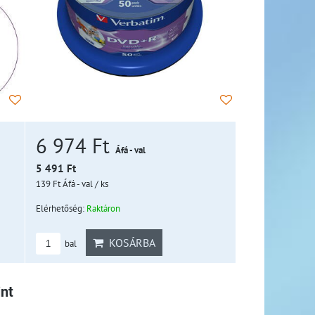
6 974 Ft
Áfá - val
5 491 Ft
139 Ft
Áfá - val
/ ks
Elérhetőség:
Raktáron
KOSÁRBA
bal
nt