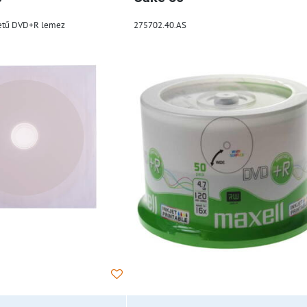
letű DVD+R lemez
275702.40.AS