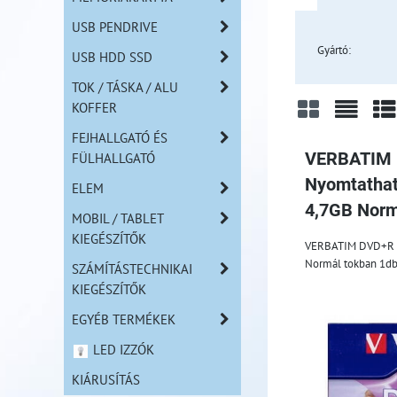
USB PENDRIVE
Gyártó:
USB HDD SSD
TOK / TÁSKA / ALU
KOFFER
FEJHALLGATÓ ÉS
Rács
Lista
Tá
FÜLHALLGATÓ
VERBATIM
Nyomtatha
ELEM
4,7GB Norm
MOBIL / TABLET
KIEGÉSZÍTŐK
VERBATIM DVD+R 
Normál tokban 1d
SZÁMÍTÁSTECHNIKAI
KIEGÉSZÍTŐK
EGYÉB TERMÉKEK
LED IZZÓK
KIÁRUSÍTÁS