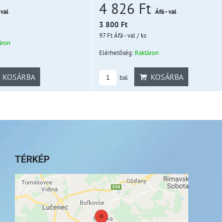
4 826 Ft
 val
Áfá - val
3 800 Ft
97 Ft
Áfá - val
/ ks
áron
Elérhetőség:
Raktáron
KOSÁRBA
KOSÁRBA
bal
TÉRKÉP
A külső tartalom blokkolva van az
adatvédelmi beállítások által