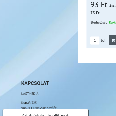
93 Ft
Áfá -
73 Ft
Elérhetőség:
Rakt
bal
KAPCSOLAT
LASTMEDIA
Kurtáň 325
98601 Fiľakovské Kováče
Adatvédelmi beállítások