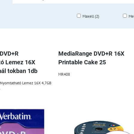
Maxell (2)
Me
blázat
 DVD+R
MediaRange DVD+R 16X
tó Lemez 16X
Printable Cake 25
ál tokban 1db
MR408
Nyomtatható Lemez 16X 4,7GB
b