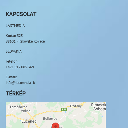
KAPCSOLAT
LASTMEDIA
Kurtáň 325
98601 Fiľakovské Kováče
SLOVAKIA
Telefon:
+421 917 085 369
E-mail:
info@lastmedia.sk
TÉRKÉP
A külső tartalom blokkolva van az
adatvédelmi beállítások által