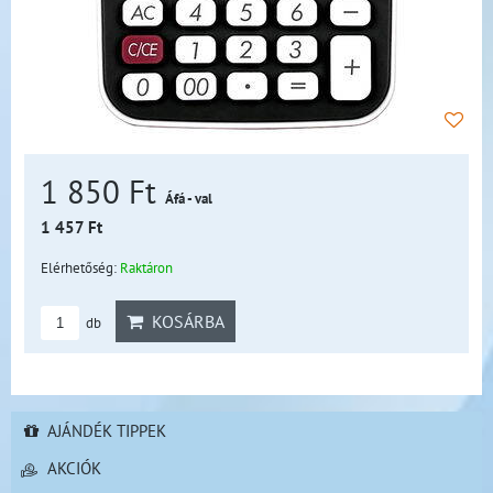
1 850 Ft
Áfá - val
1 457 Ft
Elérhetőség:
Raktáron
KOSÁRBA
db
AJÁNDÉK TIPPEK
AKCIÓK