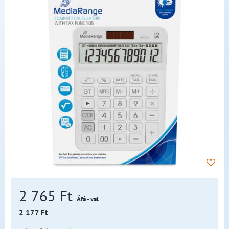
2 765 Ft
Áfá - val
2 177 Ft