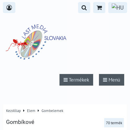
Termékek
Menü
Kezdőlap
Elem
Gombelemek
Gombíkové
70
termék