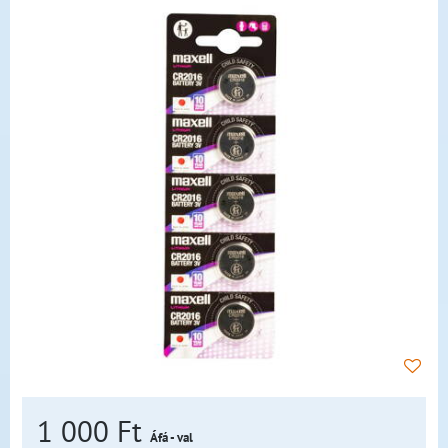
1 000 Ft
Áfá - val