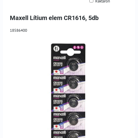
Raktáron
Rács
Lista
Táblázat
Maxell Lítium elem CR1616, 5db
18586400