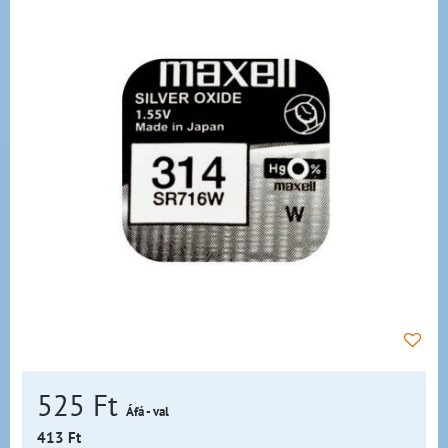
525 Ft
Áfá - val
413 Ft