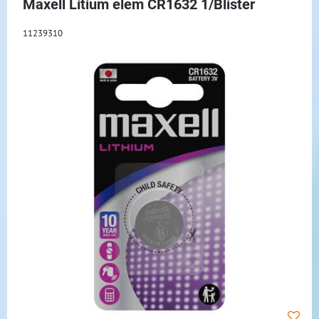
Maxell Lítium elem CR1632 1/Blister
11239310