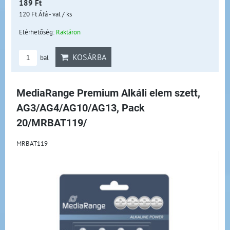
189 Ft
120 Ft
Áfá - val
/ ks
Elérhetőség:
Raktáron
KOSÁRBA
bal
MediaRange Premium Alkáli elem szett,
AG3/AG4/AG10/AG13, Pack
20/MRBAT119/
MRBAT119