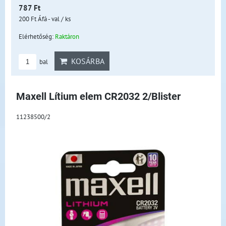
787 Ft
200 Ft
Áfá - val
/ ks
Elérhetőség:
Raktáron
KOSÁRBA
bal
Maxell Lítium elem CR2032 2/Blister
11238500/2