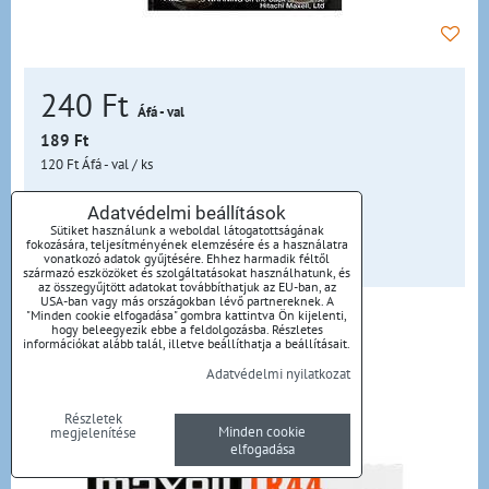
240 Ft
Áfá - val
189 Ft
120 Ft
Áfá - val
/ ks
Elérhetőség:
Raktáron
Adatvédelmi beállítások
Sütiket használunk a weboldal látogatottságának
fokozására, teljesítményének elemzésére és a használatra
KOSÁRBA
bal
vonatkozó adatok gyűjtésére. Ehhez harmadik féltől
származó eszközöket és szolgáltatásokat használhatunk, és
az összegyűjtött adatokat továbbíthatjuk az EU-ban, az
USA-ban vagy más országokban lévő partnereknek. A
"Minden cookie elfogadása" gombra kattintva Ön kijelenti,
Maxell Alkaline LR 44, 2PK
hogy beleegyezik ebbe a feldolgozásba. Részletes
információkat alább talál, illetve beállíthatja a beállításait.
Adatvédelmi nyilatkozat
Alkalické batérie A76
Részletek
Minden cookie
megjelenítése
elfogadása