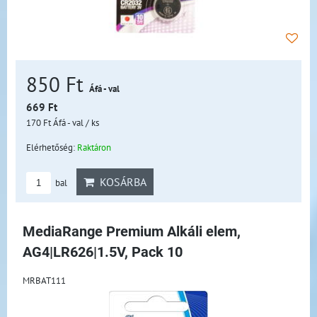
850 Ft
Áfá - val
669 Ft
170 Ft
Áfá - val
/ ks
Elérhetőség:
Raktáron
KOSÁRBA
bal
MediaRange Premium Alkáli elem,
AG4|LR626|1.5V, Pack 10
MRBAT111