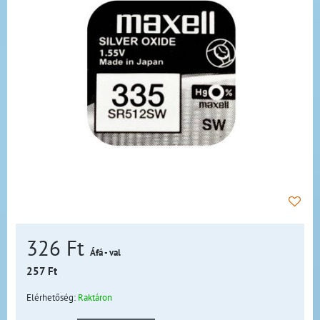
326 Ft
Áfá - val
257 Ft
Elérhetőség:
Raktáron