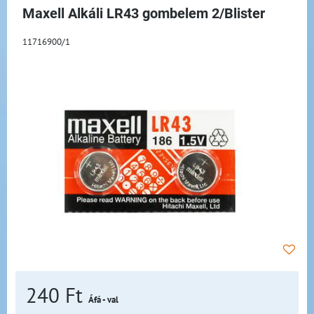
Maxell Alkáli LR43 gombelem 2/Blister
11716900/1
240 Ft
Áfá - val