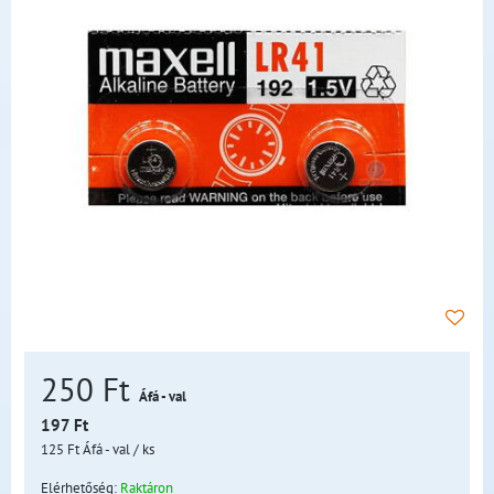
250 Ft
Áfá - val
197 Ft
125 Ft
Áfá - val
/ ks
Elérhetőség:
Raktáron