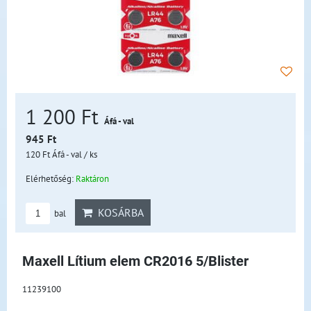
1 200 Ft
Áfá - val
945 Ft
120 Ft
Áfá - val
/ ks
Elérhetőség:
Raktáron
KOSÁRBA
bal
Maxell Lítium elem CR2016 5/Blister
11239100