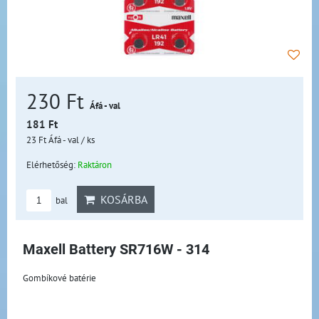
230 Ft
Áfá - val
181 Ft
23 Ft
Áfá - val
/ ks
Elérhetőség:
Raktáron
KOSÁRBA
bal
Maxell Battery SR716W - 314
Gombíkové batérie