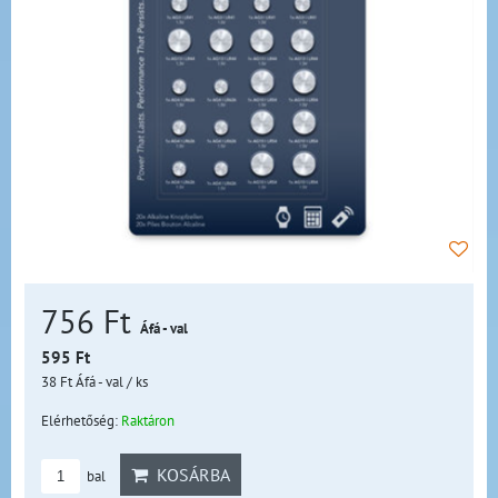
756 Ft
Áfá - val
595 Ft
38 Ft
Áfá - val
/ ks
Elérhetőség:
Raktáron
KOSÁRBA
bal