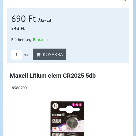
690 Ft
Áfá - val
543 Ft
Elérhetőség:
Raktáron
KOSÁRBA
bal
Maxell Lítium elem CR2025 5db
18586200