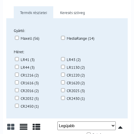
Termék részletei
Keresés szöveg
Gyártó:
Maxell (56)
MediaRange (14)
Méret:
LR41 (3)
LR43 (2)
LR44 (3)
LR1130 (2)
CR1216 (2)
CR1220 (2)
CR1616 (3)
CR1620 (2)
CR2016 (2)
CR2025 (3)
CR2032 (5)
CR2430 (1)
CR2450 (1)