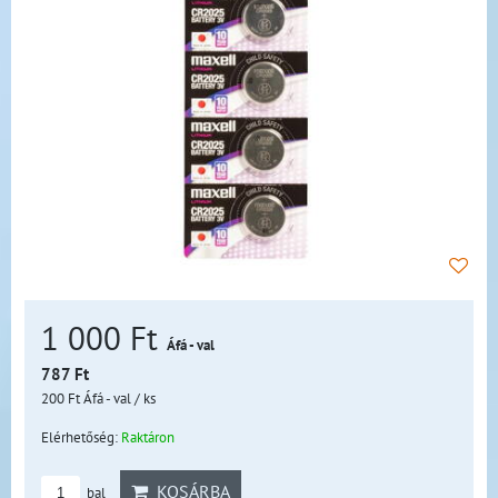
1 000 Ft
Áfá - val
787 Ft
200 Ft
Áfá - val
/ ks
Elérhetőség:
Raktáron
KOSÁRBA
bal