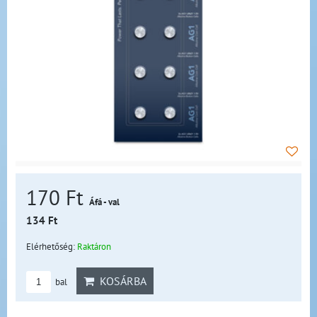
170 Ft
Áfá - val
134 Ft
Elérhetőség:
Raktáron
KOSÁRBA
bal