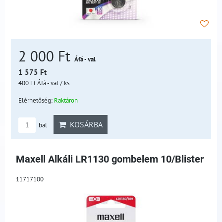
2 000 Ft
Áfá - val
1 575 Ft
400 Ft
Áfá - val
/ ks
Elérhetőség:
Raktáron
KOSÁRBA
bal
Maxell Alkáli LR1130 gombelem 10/Blister
11717100