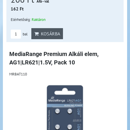
Áfá - val
162 Ft
Elérhetőség:
Raktáron
KOSÁRBA
bal
MediaRange Premium Alkáli elem,
AG1|LR621|1.5V, Pack 10
MRBAT110