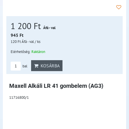
1 200 Ft
Áfá - val
945 Ft
120 Ft
Áfá - val
/ ks
Elérhetőség:
Raktáron
KOSÁRBA
bal
Maxell Alkáli LR 41 gombelem (AG3)
11716800/1