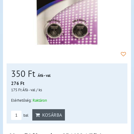
350 Ft
Áfá - val
276 Ft
175 Ft
Áfá - val
/ ks
Elérhetőség:
Raktáron
KOSÁRBA
bal