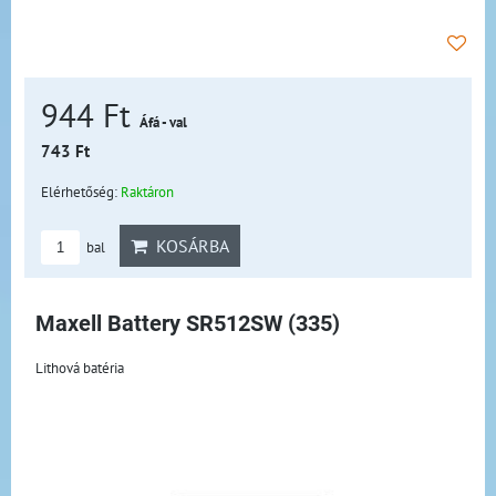
944 Ft
Áfá - val
743 Ft
Elérhetőség:
Raktáron
KOSÁRBA
bal
Maxell Battery SR512SW (335)
Lithová batéria