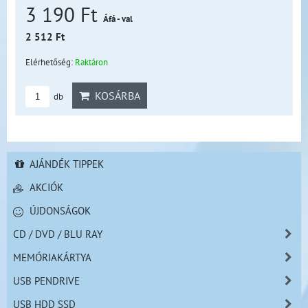
3 190 Ft
Áfá - val
2 512 Ft
Elérhetőség:
Raktáron
KOSÁRBA
db
AJÁNDÉK TIPPEK
AKCIÓK
ÚJDONSÁGOK
CD / DVD / BLU RAY
MEMÓRIAKÁRTYA
USB PENDRIVE
USB HDD SSD