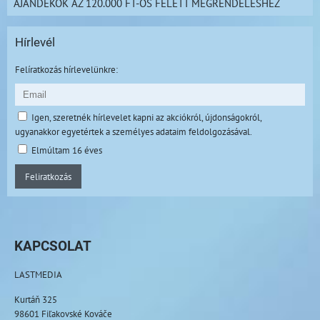
AJÁNDÉKOK AZ 120.000 FT-OS FELETT MEGRENDELÉSHEZ
Hírlevél
Felíratkozás hírlevelünkre:
Igen, szeretnék hírlevelet kapni az akciókról, újdonságokról,
ugyanakkor egyetértek a személyes adataim feldolgozásával.
Elmúltam 16 éves
Feliratkozás
KAPCSOLAT
LASTMEDIA
Kurtáň 325
98601 Fiľakovské Kováče