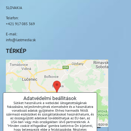
SLOVAKIA
Telefon:
+421 917 085 369
E-mail:
info@lastmedia.sk
TÉRKÉP
A külső tartalom blokkolva van az
adatvédelmi beállítások által
Külső tartalmat szeretne betölteni?
Adatvédelmi beállítások
Sütiket használunk a weboldal látogatottságának
Engedélyezze egyszer
fokozására, teljesítményének elemzésére és a használatra
vonatkozó adatok gyűjtésére. Ehhez harmadik féltől
származó eszközöket és szolgáltatásokat használhatunk, és
Mindig engedélyezze - egyetért a cookie-
az összegyűjtött adatokat továbbíthatjuk az EU-ban, az
USA-ban vagy más országokban lévő partnereknek. A
típussal: Funkcionális
"Minden cookie elfogadása" gombra kattintva Ön kijelenti,
hogy beleegyezik ebbe a feldolgozásba. Részletes