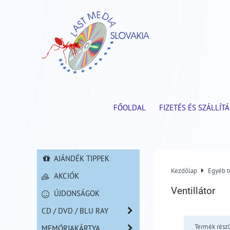
FŐOLDAL
FIZETÉS ÉS SZÁLLÍTÁ
AJÁNDÉK TIPPEK
Kezdőlap
Egyéb 
AKCIÓK
Ventillátor
ÚJDONSÁGOK
CD / DVD / BLU RAY
Termék részl
MEMÓRIAKÁRTYA