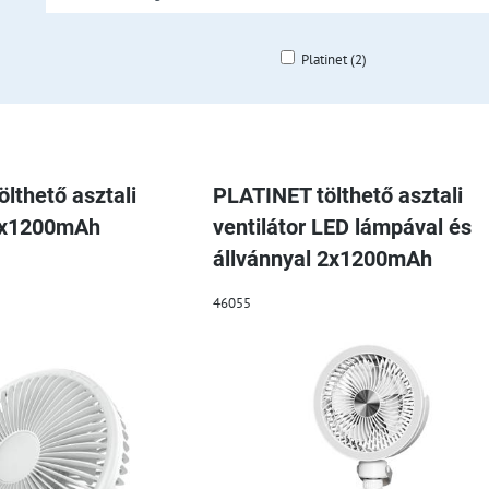
Platinet (2)
blázat
lthető asztali
PLATINET tölthető asztali
 2x1200mAh
ventilátor LED lámpával és
állvánnyal 2x1200mAh
46055