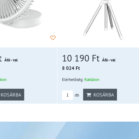
t
10 190 Ft
Áfá - val
Áfá - val
8 024 Ft
áron
Elérhetőség:
Raktáron
KOSÁRBA
KOSÁRBA
db