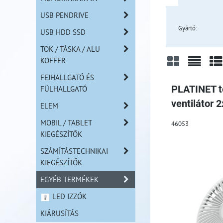
USB PENDRIVE
Gyártó:
USB HDD SSD
TOK / TÁSKA / ALU
KOFFER
FEJHALLGATÓ ÉS
Rács
Lista
Tá
FÜLHALLGATÓ
PLATINET tö
ventilátor
ELEM
MOBIL / TABLET
46053
KIEGÉSZÍTŐK
SZÁMÍTÁSTECHNIKAI
KIEGÉSZÍTŐK
EGYÉB TERMÉKEK
LED IZZÓK
KIÁRUSÍTÁS