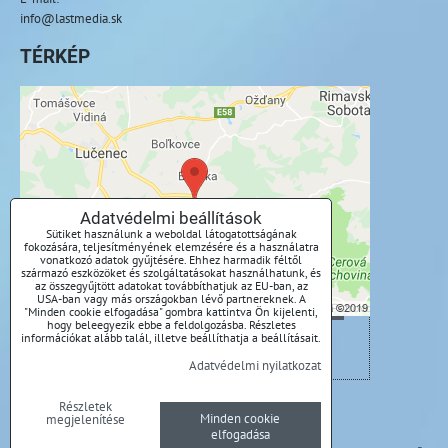
info@lastmedia.sk
TÉRKÉP
A külső tartalom blokkolva van az
adatvédelmi beállítások által
Külső tartalmat szeretne betölteni?
Adatvédelmi beállítások
Sütiket használunk a weboldal látogatottságának
Engedélyezze egyszer
fokozására, teljesítményének elemzésére és a használatra
vonatkozó adatok gyűjtésére. Ehhez harmadik féltől
származó eszközöket és szolgáltatásokat használhatunk, és
Mindig engedélyezze - egyetért a cookie-
az összegyűjtött adatokat továbbíthatjuk az EU-ban, az
USA-ban vagy más országokban lévő partnereknek. A
típussal: Funkcionális
"Minden cookie elfogadása" gombra kattintva Ön kijelenti,
hogy beleegyezik ebbe a feldolgozásba. Részletes
információkat alább talál, illetve beállíthatja a beállításait.
Tartalom megnyitása új ablakban
Adatvédelmi nyilatkozat
Részletek
Adatvédelmi beállítások
Adatvédelmi nyilatkozat
Minden cookie
megjelenítése
elfogadása