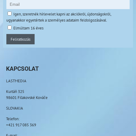
Igen, szeretnék hírlevelet kapni az akciókról, újdonságokról,
ugyanakkor egyetértek a személyes adataim feldolgozásával.
Elmúltam 16 éves
Feliratkozás
KAPCSOLAT
LASTMEDIA
Kurtáň 325
98601 Fiľakovské Kováče
SLOVAKIA
Telefon:
+421 917 085 369
E-mail: