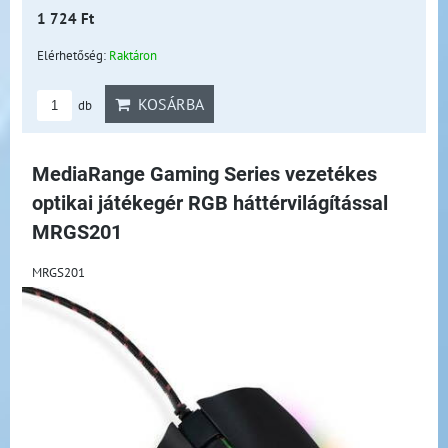
1 724 Ft
Elérhetőség:
Raktáron
KOSÁRBA
db
MediaRange Gaming Series vezetékes
optikai játékegér RGB háttérvilágítással
MRGS201
MRGS201