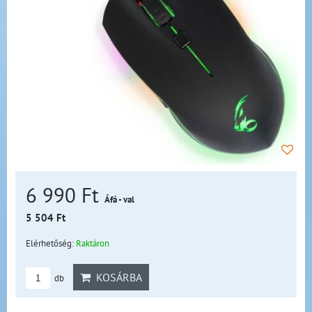
6 990 Ft
Áfá - val
5 504 Ft
Elérhetőség:
Raktáron
KOSÁRBA
db