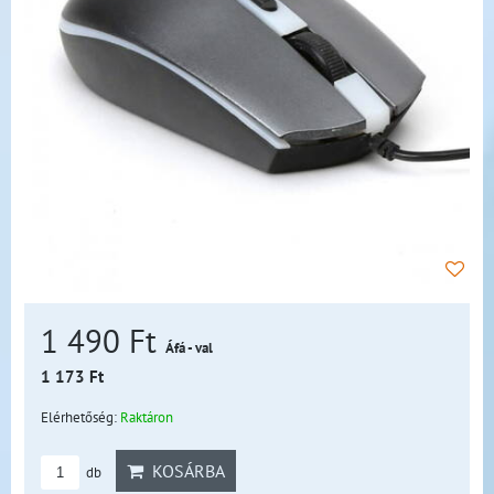
1 490 Ft
Áfá - val
1 173 Ft
Elérhetőség:
Raktáron
KOSÁRBA
db