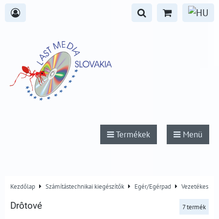
Termékek
Menü
Kezdőlap
Számítástechnikai kiegészítők
Egér/Egérpad
Vezetékes
Drôtové
7
termék