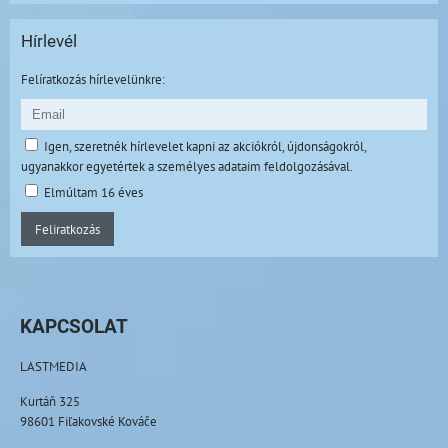
Hírlevél
Felíratkozás hírlevelünkre:
Igen, szeretnék hírlevelet kapni az akciókról, újdonságokról,
ugyanakkor egyetértek a személyes adataim feldolgozásával.
Elmúltam 16 éves
Feliratkozás
KAPCSOLAT
LASTMEDIA
Kurtáň 325
98601 Fiľakovské Kováče