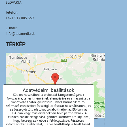
SLOVAKIA
Telefon:
+421 917 085 369
E-mail:
info@lastmedia.sk
TÉRKÉP
A külső tartalom blokkolva van az
adatvédelmi beállítások által
Külső tartalmat szeretne betölteni?
Adatvédelmi beállítások
Sütiket használunk a weboldal látogatottságának
Engedélyezze egyszer
fokozására, teljesítményének elemzésére és a használatra
vonatkozó adatok gyűjtésére. Ehhez harmadik féltől
származó eszközöket és szolgáltatásokat használhatunk, és
Mindig engedélyezze - egyetért a cookie-
az összegyűjtött adatokat továbbíthatjuk az EU-ban, az
USA-ban vagy más országokban lévő partnereknek. A
típussal: Funkcionális
"Minden cookie elfogadása" gombra kattintva Ön kijelenti,
hogy beleegyezik ebbe a feldolgozásba. Részletes
információkat alább talál, illetve beállíthatja a beállításait.