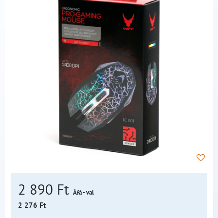
2 890 Ft
Áfá - val
2 276 Ft