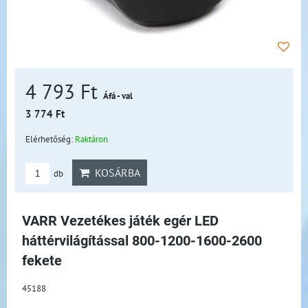
4 793 Ft
Áfá - val
3 774 Ft
Elérhetőség:
Raktáron
KOSÁRBA
db
VARR Vezetékes játék egér LED
háttérvilágítással 800-1200-1600-2600
fekete
45188