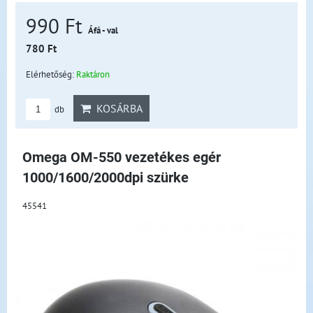
990 Ft
Áfá - val
780 Ft
Elérhetőség:
Raktáron
KOSÁRBA
db
Omega OM-550 vezetékes egér
1000/1600/2000dpi szürke
45541