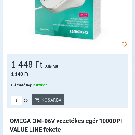
1 448 Ft
Áfá - val
1 140 Ft
Elérhetőség:
Raktáron
KOSÁRBA
db
OMEGA OM-06V vezetékes egér 1000DPI
VALUE LINE fekete