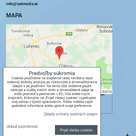
info@lastmedia.sk
MAPA
Externý obsah je blokovaný Voľbami
súkromia
Prajete si načítať externý obsah?
Povoliť tentokrát
Predvoľby súkromia
Cookies používame na zlepšenie vašej návštevy tejto
webovej stránky, analýzu jej výkonnosti a zhromažďovanie
Povoliť a zapamätať - súhlas s druhom cookie:
údajov o jej používaní. Na tento účel môžeme použiť
nástroje a služby tretích strán a zhromaždené údaje sa
Funkčné
môžu preniesť k partnerom v EÚ, USA alebo iných
krajinách. Kliknutím na „Prijať všetky cookies“ vyjadrujete
svoj súhlas s týmto spracovaním. Nižšie môžete nájsť
Otvoriť obsah v novom okne
podrobné informácie alebo upraviť svoje preferencie.
Zásady ochrany osobných údajov
Predvoľby súkromia
Zásady ochrany osobných údajov
Ukázať podrobnosti
Prijať všetky cookies