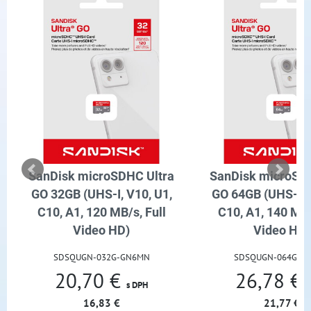
tra
SanDisk microSDXC Ultra
SanDisk micr
U1,
GO 64GB (UHS-I, V10, U1,
GO 128GB (UHS
ll
C10, A1, 140 MB/s, Full
C10, A1, 190 
Video HD)
Video
SDSQUGN-064G-GN6MN
SDSQUGN-12
26,78 €
35,30
s DPH
21,77 €
28,70