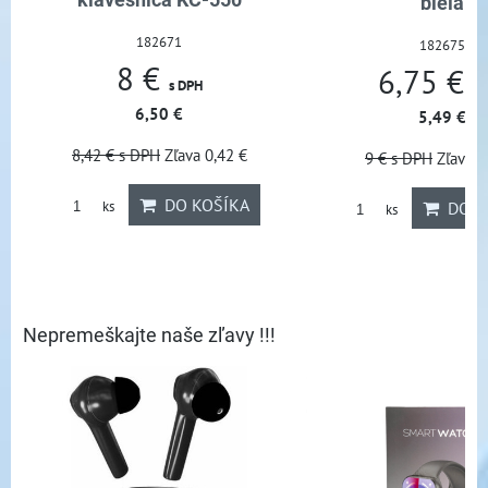
bezdrôto
biela
klávesni
182675
6,75 €
18
s DPH
8,9
5,49 €
7,
 €
9 €
s DPH
Zľava 2,25 €
10,50 €
s DP
KA
DO KOŠÍKA
ks
ks
Nepremeškajte naše zľavy !!!