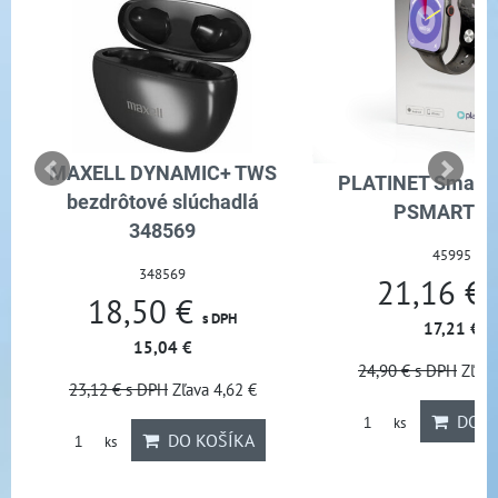
MAXELL DYNAMIC+ TWS
PLATINET Smart 
bezdrôtové slúchadlá
PSMART29
348569
45995
348569
21,16 €
18,50 €
s DPH
17,21 €
15,04 €
24,90 €
s DPH
Zľava
23,12 €
s DPH
Zľava 4,62 €
DO K
ks
DO KOŠÍKA
ks