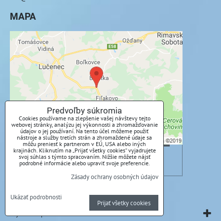
MAPA
Externý obsah je blokovaný Voľbami
súkromia
Prajete si načítať externý obsah?
Povoliť tentokrát
Predvoľby súkromia
Cookies používame na zlepšenie vašej návštevy tejto
webovej stránky, analýzu jej výkonnosti a zhromažďovanie
Povoliť a zapamätať - súhlas s druhom cookie:
údajov o jej používaní. Na tento účel môžeme použiť
nástroje a služby tretích strán a zhromaždené údaje sa
Funkčné
môžu preniesť k partnerom v EÚ, USA alebo iných
krajinách. Kliknutím na „Prijať všetky cookies“ vyjadrujete
svoj súhlas s týmto spracovaním. Nižšie môžete nájsť
Otvoriť obsah v novom okne
podrobné informácie alebo upraviť svoje preferencie.
Zásady ochrany osobných údajov
Predvoľby súkromia
Zásady ochrany osobných údajov
Ukázať podrobnosti
Prijať všetky cookies
Vytvorené pomocou:
BiznisWeb.sk