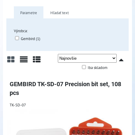
Parametre
Hľadať text
Výrobca:
Gembird (1)
Iba skladom
Mriežka
Zoznam
Tabuľka
GEMBIRD TK-SD-07 Precision bit set, 108
pcs
TK-SD-07