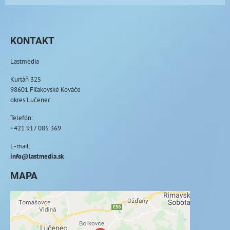
KONTAKT
Lastmedia
Kurtáň 325
98601 Fiľakovské Kováče
okres Lučenec
Telefón:
+421 917 085 369
E-mail:
info@lastmedia.sk
MAPA
Externý obsah je blokovaný Voľbami
súkromia