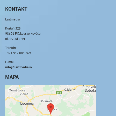
KONTAKT
Lastmedia
Kurtáň 325
98601 Fiľakovské Kováče
okres Lučenec
Telefón:
+421 917 085 369
E-mail:
info@lastmedia.sk
MAPA
Externý obsah je blokovaný Voľbami
súkromia
Prajete si načítať externý obsah?