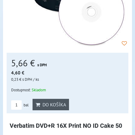
5,66 €
s DPH
4,60 €
0,23 €
s DPH
/ ks
Dostupnosť:
Skladom
DO KOŠÍKA
bal
Verbatim DVD+R 16X Print NO ID Cake 50