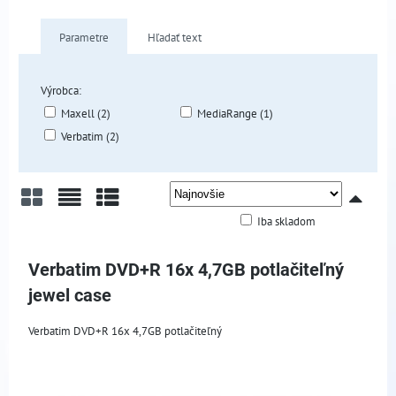
Parametre
Hľadať text
Výrobca:
Maxell (2)
MediaRange (1)
Verbatim (2)
Iba skladom
Mriežka
Zoznam
Tabuľka
Verbatim DVD+R 16x 4,7GB potlačiteľný
jewel case
Verbatim DVD+R 16x 4,7GB potlačiteľný