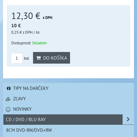
12,30 €
s DPH
10 €
0,25 €
s DPH
/ ks
Dostupnosť:
Skladom
DO KOŠÍKA
bal
TIPY NA DARČEKY
ZĽAVY
NOVINKY
CD / DVD / BLU RAY
8CM DVD-RW/DVD+RW