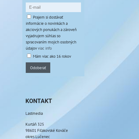
Prajem si dostávať
informácie o novinkách a
akciových ponukách a zároveň
vyjadrujem súhlas so
spracovaním mojich osobných
údajov
viac info
Mám viac ako 16 rokov
Odoberať
KONTAKT
Lastmedia
Kurtáň 325
98601 Fiľakovské Kováče
okres Lučenec