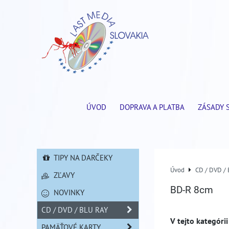
ÚVOD
DOPRAVA A PLATBA
ZÁSADY 
TIPY NA DARČEKY
Úvod
CD / DVD /
ZĽAVY
BD-R 8cm
NOVINKY
CD / DVD / BLU RAY
PAMÄŤOVÉ KARTY