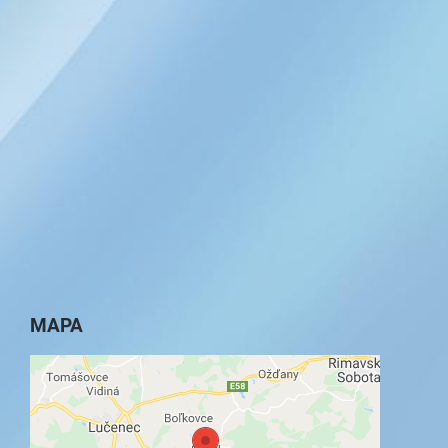
MAPA
Externý obsah je blokovaný Voľbami
súkromia