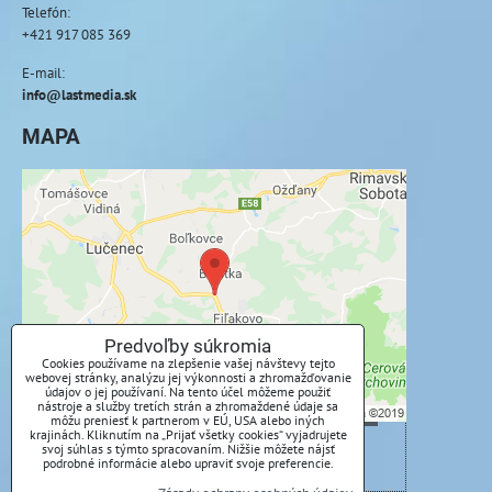
Telefón:
+421 917 085 369
E-mail:
info@lastmedia.sk
MAPA
Externý obsah je blokovaný Voľbami
súkromia
Prajete si načítať externý obsah?
Povoliť tentokrát
Predvoľby súkromia
Cookies používame na zlepšenie vašej návštevy tejto
webovej stránky, analýzu jej výkonnosti a zhromažďovanie
Povoliť a zapamätať - súhlas s druhom cookie:
údajov o jej používaní. Na tento účel môžeme použiť
nástroje a služby tretích strán a zhromaždené údaje sa
Funkčné
môžu preniesť k partnerom v EÚ, USA alebo iných
krajinách. Kliknutím na „Prijať všetky cookies“ vyjadrujete
svoj súhlas s týmto spracovaním. Nižšie môžete nájsť
Otvoriť obsah v novom okne
podrobné informácie alebo upraviť svoje preferencie.