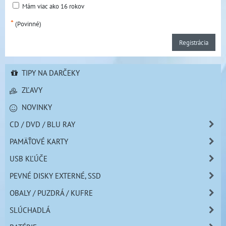
Mám viac ako 16 rokov
*
(Povinné)
Registrácia
TIPY NA DARČEKY
ZĽAVY
NOVINKY
CD / DVD / BLU RAY
PAMÄŤOVÉ KARTY
USB KĽÚČE
PEVNÉ DISKY EXTERNÉ, SSD
OBALY / PUZDRÁ / KUFRE
SLÚCHADLÁ