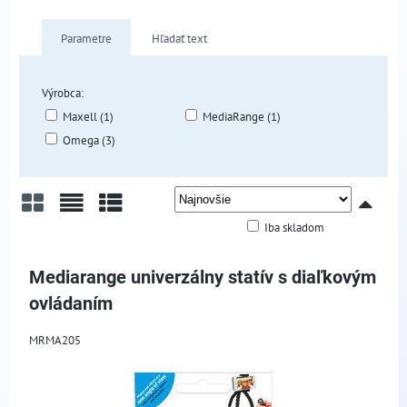
Parametre
Hľadať text
Výrobca:
Maxell (1)
MediaRange (1)
Omega (3)
Iba skladom
Mriežka
Zoznam
Tabuľka
Mediarange univerzálny statív s diaľkovým
ovládaním
MRMA205