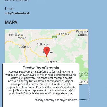
+421 917 085 369
E-mail:
info@lastmedia.sk
MAPA
Externý obsah je blokovaný Voľbami
súkromia
Prajete si načítať externý obsah?
Povoliť tentokrát
Predvoľby súkromia
Cookies používame na zlepšenie vašej návštevy tejto
webovej stránky, analýzu jej výkonnosti a zhromažďovanie
Povoliť a zapamätať - súhlas s druhom cookie:
údajov o jej používaní. Na tento účel môžeme použiť
nástroje a služby tretích strán a zhromaždené údaje sa
Funkčné
môžu preniesť k partnerom v EÚ, USA alebo iných
krajinách. Kliknutím na „Prijať všetky cookies“ vyjadrujete
svoj súhlas s týmto spracovaním. Nižšie môžete nájsť
Otvoriť obsah v novom okne
podrobné informácie alebo upraviť svoje preferencie.
Zásady ochrany osobných údajov