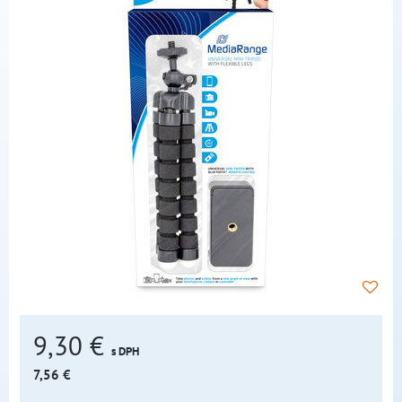
9,30 €
s DPH
7,56 €