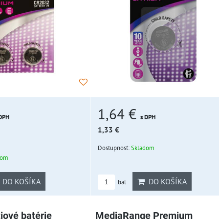
1,64 €
 DPH
s DPH
1,33 €
Dostupnosť:
Skladom
dom
DO KOŠÍKA
DO KOŠÍKA
bal
iové batérie
MediaRange Premium