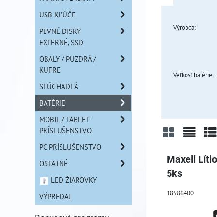
USB KĽÚČE
Výrobca:
PEVNÉ DISKY
EXTERNÉ, SSD
OBALY / PUZDRÁ /
KUFRE
Veľkosť batérie:
SLÚCHADLÁ
BATÉRIE
MOBIL / TABLET
PRÍSLUŠENSTVO
PC PRÍSLUŠENSTVO
Mriežka
Zozn
Ta
Maxell Líti
OSTATNÉ
5ks
LED ŽIAROVKY
18586400
VÝPREDAJ