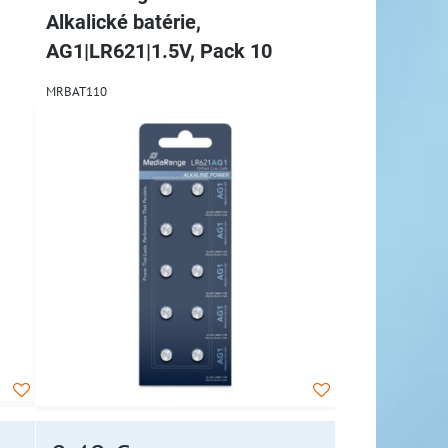
Alkalické batérie,
AG1|LR621|1.5V, Pack 10
MRBAT110