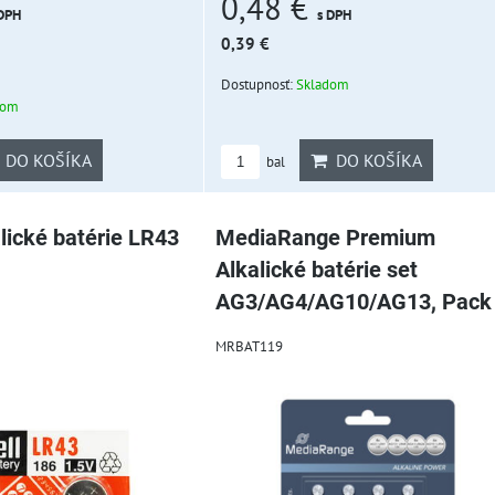
0,48 €
 DPH
s DPH
0,39 €
Dostupnosť:
Skladom
dom
DO KOŠÍKA
DO KOŠÍKA
bal
lické batérie LR43
MediaRange Premium
Alkalické batérie set
AG3/AG4/AG10/AG13, Pack
MRBAT119