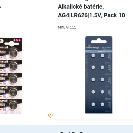
s
Alkalické batérie,
AG4|LR626|1.5V, Pack 10
MRBAT111