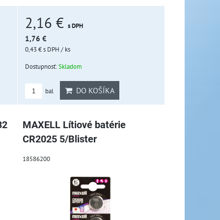
2,16 €
s DPH
1,76 €
0,43 €
s DPH
/ ks
Dostupnosť:
Skladom
DO KOŠÍKA
bal
32
MAXELL Lítiové batérie
CR2025 5/Blister
18586200