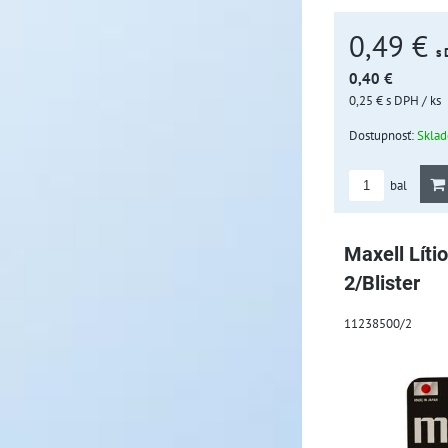
0,49 €
s
0,40 €
0,25 €
s DPH
/ ks
Dostupnosť:
Skla
bal
Maxell Líti
2/Blister
11238500/2