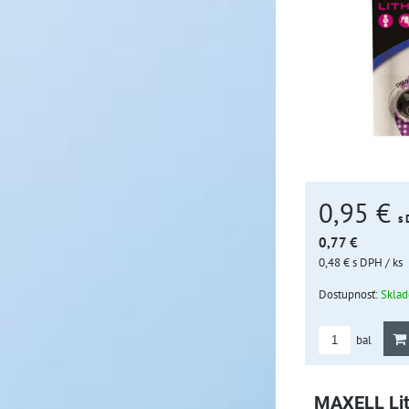
0,95 €
s
0,77 €
0,48 €
s DPH
/ ks
Dostupnosť:
Skla
bal
MAXELL Lit