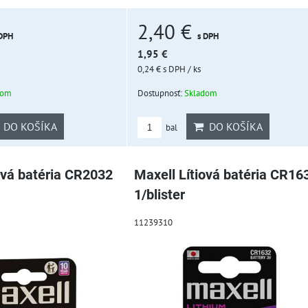
2,40 €
 DPH
s DPH
1,95 €
0,24 €
s DPH
/ ks
dom
Dostupnosť:
Skladom
DO KOŠÍKA
DO KOŠÍKA
bal
ová batéria CR2032
Maxell Lítiová batéria CR16
1/blister
11239310