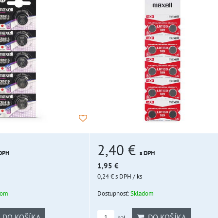
2,40 €
 DPH
s DPH
1,95 €
0,24 €
s DPH
/ ks
dom
Dostupnosť:
Skladom
DO KOŠÍKA
DO KOŠÍKA
bal