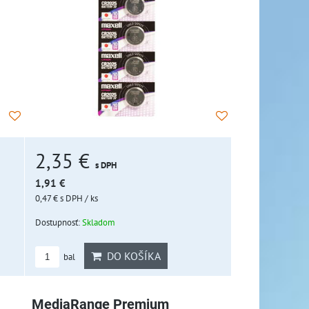
2,35 €
s DPH
1,91 €
0,47 €
s DPH
/ ks
Dostupnosť:
Skladom
DO KOŠÍKA
bal
MediaRange Premium