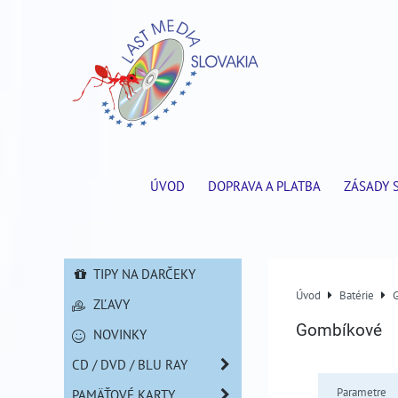
ÚVOD
DOPRAVA A PLATBA
ZÁSADY 
TIPY NA DARČEKY
Úvod
Batérie
ZĽAVY
Gombíkové
NOVINKY
CD / DVD / BLU RAY
Parametre
PAMÄŤOVÉ KARTY