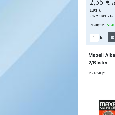
2,35 €
s
1,91 €
0,47 €
s DPH
/ ks
Dostupnosť:
Skla
bal
Maxell Alka
2/Blister
11716900/1