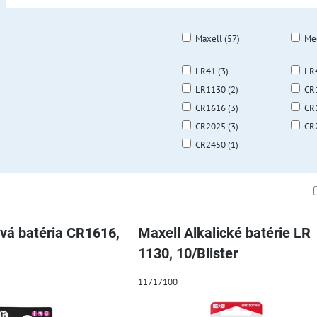
Maxell (57)
Me
LR41 (3)
LR4
LR1130 (2)
CR
CR1616 (3)
CR
CR2025 (3)
CR
CR2450 (1)
am
buľka
ová batéria CR1616,
Maxell Alkalické batérie LR
1130, 10/Blister
11717100