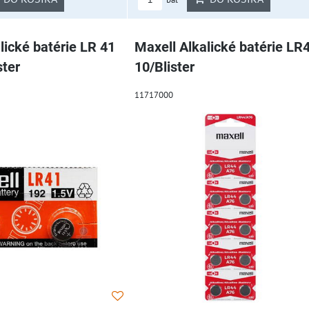
lické batérie LR 41
Maxell Alkalické batérie LR4
ster
10/Blister
11717000