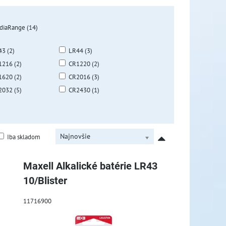
diaRange (14)
3 (2)
LR44 (3)
1216 (2)
CR1220 (2)
1620 (2)
CR2016 (3)
2032 (5)
CR2430 (1)
Najnovšie
Iba skladom
Maxell Alkalické batérie LR43
10/Blister
11716900