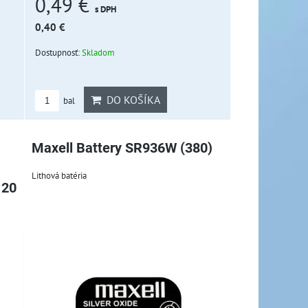
0,49 €
s DPH
0,40 €
Dostupnosť:
Skladom
DO KOŠÍKA
bal
Maxell Battery SR936W (380)
Lithová batéria
 20