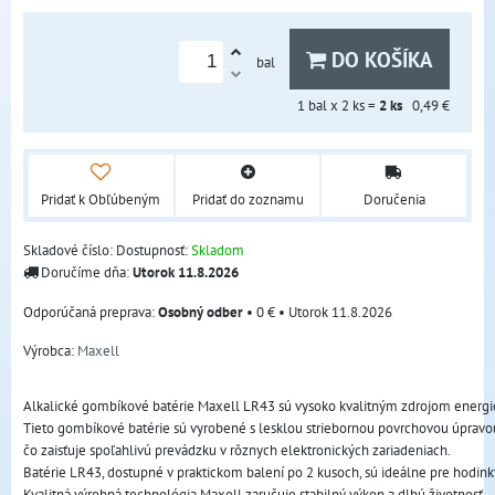
DO KOŠÍKA
bal
1
bal x 2 ks =
2
ks
0,49 €
Pridať k Obľúbeným
Pridať do zoznamu
Doručenia
Skladové číslo:
Dostupnosť:
Skladom
Doručíme dňa:
Utorok
11.8.2026
Osobný odber
•
0 €
•
Utorok
11.8.2026
Výrobca:
Maxell
Alkalické gombíkové batérie Maxell LR43 sú vysoko kvalitným zdrojom energie 
Tieto gombíkové batérie sú vyrobené s lesklou striebornou povrchovou úpravou 
čo zaisťuje spoľahlivú prevádzku v rôznych elektronických zariadeniach.
Batérie LR43, dostupné v praktickom balení po 2 kusoch, sú ideálne pre hodinky
Kvalitná výrobná technológia Maxell zaručuje stabilný výkon a dlhú životnosť.