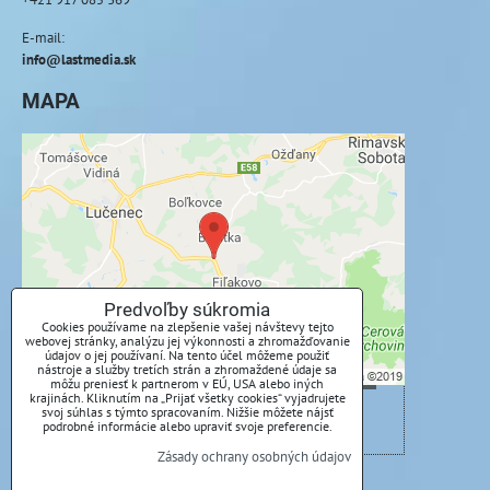
E-mail:
info@lastmedia.sk
MAPA
Externý obsah je blokovaný Voľbami
súkromia
Prajete si načítať externý obsah?
Povoliť tentokrát
Predvoľby súkromia
Cookies používame na zlepšenie vašej návštevy tejto
webovej stránky, analýzu jej výkonnosti a zhromažďovanie
Povoliť a zapamätať - súhlas s druhom cookie:
údajov o jej používaní. Na tento účel môžeme použiť
Funkčné
nástroje a služby tretích strán a zhromaždené údaje sa
môžu preniesť k partnerom v EÚ, USA alebo iných
krajinách. Kliknutím na „Prijať všetky cookies“ vyjadrujete
svoj súhlas s týmto spracovaním. Nižšie môžete nájsť
Otvoriť obsah v novom okne
podrobné informácie alebo upraviť svoje preferencie.
Zásady ochrany osobných údajov
Predvoľby súkromia
Zásady ochrany osobných údajov