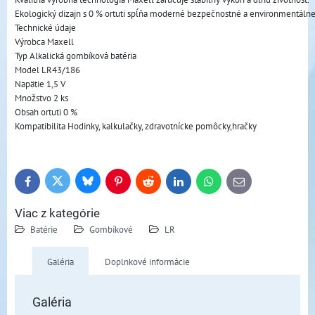
Ekologický dizajn s 0 % ortuti spĺňa moderné bezpečnostné a environmentálne p
Technické údaje
Výrobca Maxell
Typ Alkalická gombíková batéria
Model LR43/186
Napätie 1,5 V
Množstvo 2 ks
Obsah ortuti 0 %
Kompatibilita Hodinky, kalkulačky, zdravotnícke pomôcky,hračky
Bluesky
Twitter
Facebook
Pinterest
Reddit
LinkedIn
WhatsApp
E-
mail
Viac z kategórie
Batérie
Gombíkové
LR
Galéria
Doplnkové informácie
Galéria