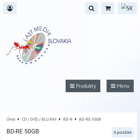
Produkty
Menu
Úvod
CD / DVD / BLU RAY
BD-R
BD-RE 50GB
BD-RE 50GB
0
položiek