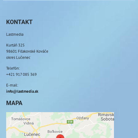
KONTAKT
Lastmedia
Kurtáň 325
98601 Fiľakovské Kováče
okres Lučenec
Telefón:
+421 917 085 369
E-mail:
info@lastmedia.sk
MAPA
Externý obsah je blokovaný Voľbami
súkromia