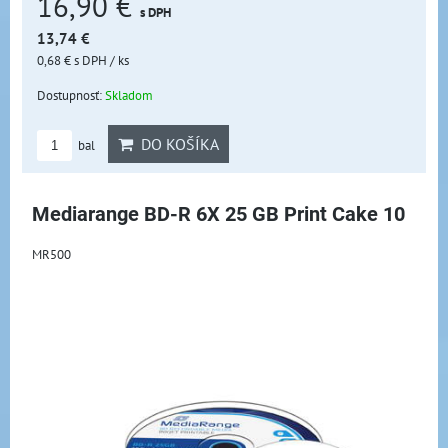
16,90 €
s DPH
13,74 €
0,68 €
s DPH
/ ks
Dostupnosť:
Skladom
DO KOŠÍKA
bal
Mediarange BD-R 6X 25 GB Print Cake 10
MR500