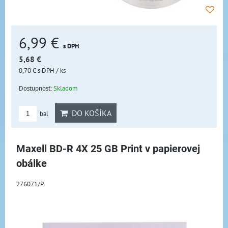
6,99 €
s DPH
5,68 €
0,70 €
s DPH
/ ks
Dostupnosť:
Skladom
DO KOŠÍKA
bal
Maxell BD-R 4X 25 GB Print v papierovej
obálke
276071/P