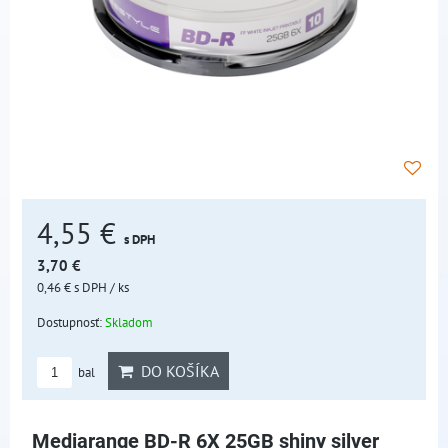
4,55 €
s DPH
3,70 €
0,46 €
s DPH
/ ks
Dostupnosť:
Skladom
DO KOŠÍKA
bal
Mediarange BD-R 6X 25GB shiny silver