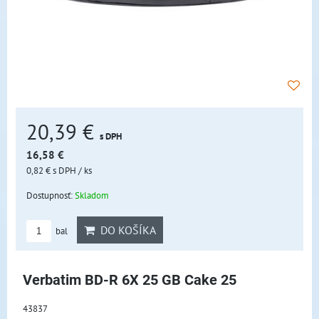
20,39 €
s DPH
16,58 €
0,82 €
s DPH
/ ks
Dostupnosť:
Skladom
DO KOŠÍKA
bal
Verbatim BD-R 6X 25 GB Cake 25
43837