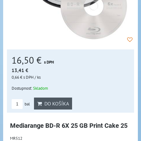
16,50 €
s DPH
13,41 €
0,66 €
s DPH
/ ks
Dostupnosť:
Skladom
DO KOŠÍKA
bal
Mediarange BD-R 6X 25 GB Print Cake 25
MR512