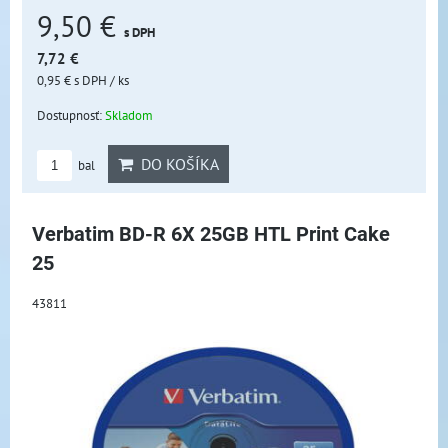
9,50 €
s DPH
7,72 €
0,95 €
s DPH
/ ks
Dostupnosť:
Skladom
DO KOŠÍKA
bal
Verbatim BD-R 6X 25GB HTL Print Cake
25
43811