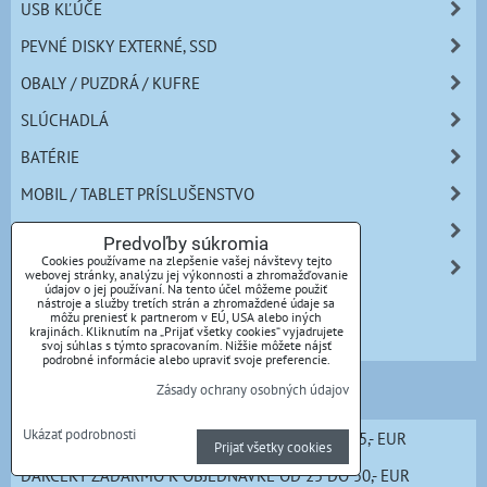
USB KĽÚČE
PEVNÉ DISKY EXTERNÉ, SSD
OBALY / PUZDRÁ / KUFRE
SLÚCHADLÁ
BATÉRIE
MOBIL / TABLET PRÍSLUŠENSTVO
PC PRÍSLUŠENSTVO
Predvoľby súkromia
Cookies používame na zlepšenie vašej návštevy tejto
OSTATNÉ
webovej stránky, analýzu jej výkonnosti a zhromažďovanie
údajov o jej používaní. Na tento účel môžeme použiť
LED ŽIAROVKY
nástroje a služby tretích strán a zhromaždené údaje sa
môžu preniesť k partnerom v EÚ, USA alebo iných
krajinách. Kliknutím na „Prijať všetky cookies“ vyjadrujete
VÝPREDAJ
svoj súhlas s týmto spracovaním. Nižšie môžete nájsť
podrobné informácie alebo upraviť svoje preferencie.
Bonusové programy
Zásady ochrany osobných údajov
Ukázať podrobnosti
DARČEKY ZADARMO K OBJEDNÁVKE OD 5,- DO 25,- EUR
Prijať všetky cookies
DARČEKY ZADARMO K OBJEDNÁVKE OD 25 DO 50,- EUR