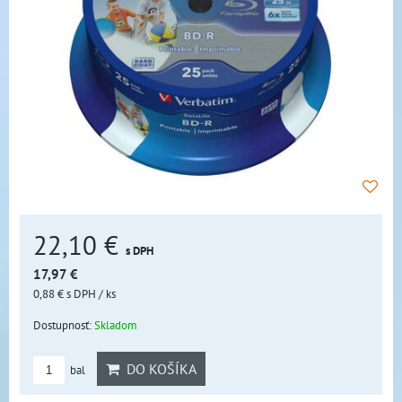
22,10 €
s DPH
17,97 €
0,88 €
s DPH
/ ks
Dostupnosť:
Skladom
DO KOŠÍKA
bal