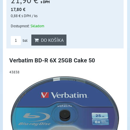
21,90 €
s DPH
17,80 €
0,88 €
s DPH
/ ks
Dostupnosť:
Skladom
DO KOŠÍKA
bal
Verbatim BD-R 6X 25GB Cake 50
43838