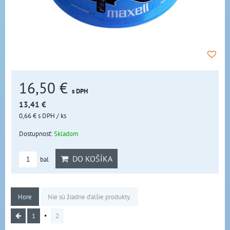
16,50 €
s DPH
13,41 €
0,66 €
s DPH
/ ks
Dostupnosť:
Skladom
DO KOŠÍKA
bal
Hore
Nie sú žiadne ďalšie produkty.
1
2