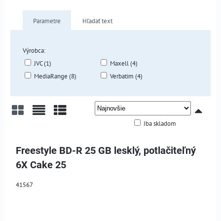
Parametre
Hľadať text
Výrobca:
JVC (1)
Maxell (4)
MediaRange (8)
Verbatim (4)
Iba skladom
Mriežka
Zoznam
Tabuľka
Freestyle BD-R 25 GB lesklý, potlačiteľný
6X Cake 25
41567