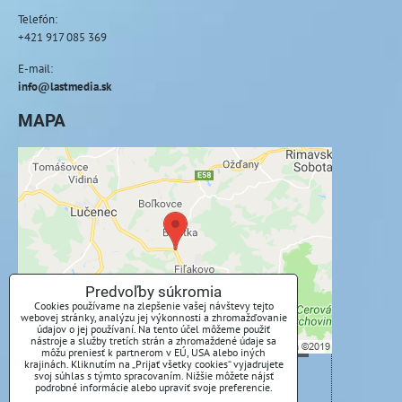
Telefón:
+421 917 085 369
E-mail:
info@lastmedia.sk
MAPA
Externý obsah je blokovaný Voľbami
súkromia
Prajete si načítať externý obsah?
Povoliť tentokrát
Predvoľby súkromia
Cookies používame na zlepšenie vašej návštevy tejto
webovej stránky, analýzu jej výkonnosti a zhromažďovanie
Povoliť a zapamätať - súhlas s druhom cookie:
údajov o jej používaní. Na tento účel môžeme použiť
nástroje a služby tretích strán a zhromaždené údaje sa
Funkčné
môžu preniesť k partnerom v EÚ, USA alebo iných
krajinách. Kliknutím na „Prijať všetky cookies“ vyjadrujete
svoj súhlas s týmto spracovaním. Nižšie môžete nájsť
Otvoriť obsah v novom okne
podrobné informácie alebo upraviť svoje preferencie.