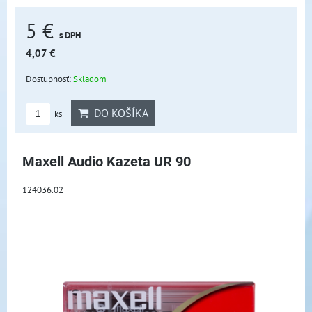
5 €
s DPH
4,07 €
Dostupnosť:
Skladom
DO KOŠÍKA
ks
Maxell Audio Kazeta UR 90
124036.02