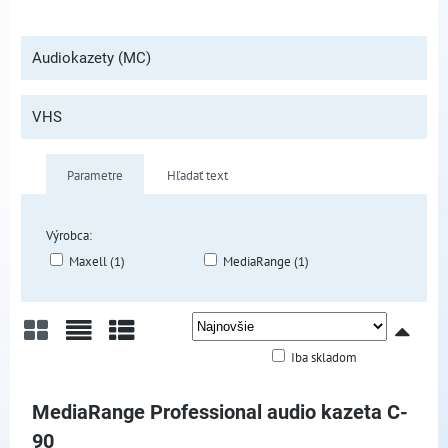
Audiokazety (MC)
VHS
Parametre
Hľadať text
Výrobca:
Maxell (1)
MediaRange (1)
Iba skladom
Mriežka
Zoznam
Tabuľka
MediaRange Professional audio kazeta C-
90