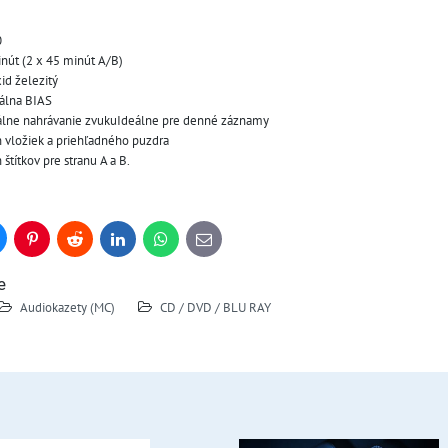
0
inút (2 x 45 minút A/B)
id železitý
málna BIAS
álne nahrávanie zvukuIdeálne pre denné záznamy
h vložiek a priehľadného puzdra
štítkov pre stranu A a B.
uesky
Pinterest
Reddit
LinkedIn
WhatsApp
E-
mail
e
Audiokazety (MC)
CD / DVD / BLU RAY