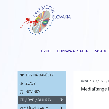
ÚVOD
DOPRAVA A PLATBA
ZÁSADY 
TIPY NA DARČEKY
Úvod
CD / DVD /
ZĽAVY
MediaRange P
NOVINKY
CD / DVD / BLU RAY
PAMÄŤOVÉ KARTY