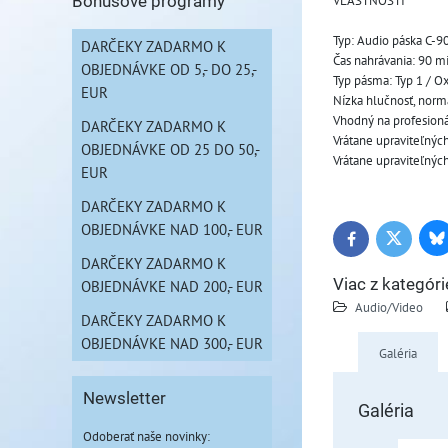
VLASTNOSTI
Bonusové programy
Typ: Audio páska C-9
DARČEKY ZADARMO K
Čas nahrávania: 90 m
OBJEDNÁVKE OD 5,- DO 25,-
Typ pásma: Typ 1 / Ox
EUR
Nízka hlučnosť, nor
Vhodný na profesion
DARČEKY ZADARMO K
Vrátane upraviteľnýc
OBJEDNÁVKE OD 25 DO 50,-
Vrátane upraviteľných 
EUR
DARČEKY ZADARMO K
OBJEDNÁVKE NAD 100,- EUR
Bl
Twitter
Facebook
DARČEKY ZADARMO K
Viac z kategóri
OBJEDNÁVKE NAD 200,- EUR
Audio/Video
DARČEKY ZADARMO K
OBJEDNÁVKE NAD 300,- EUR
Galéria
Newsletter
Galéria
Odoberať naše novinky: