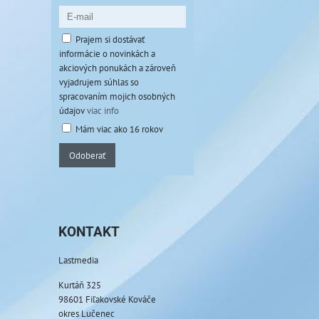
Prajem si dostávať
informácie o novinkách a
akciových ponukách a zároveň
vyjadrujem súhlas so
spracovaním mojich osobných
údajov
viac info
Mám viac ako 16 rokov
Odoberať
KONTAKT
Lastmedia
Kurtáň 325
98601 Fiľakovské Kováče
okres Lučenec