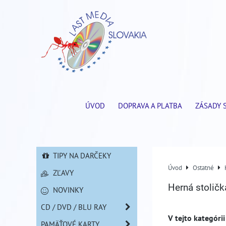
ÚVOD
DOPRAVA A PLATBA
ZÁSADY 
TIPY NA DARČEKY
Úvod
Ostatné
ZĽAVY
Herná stoličk
NOVINKY
CD / DVD / BLU RAY
PAMÄŤOVÉ KARTY