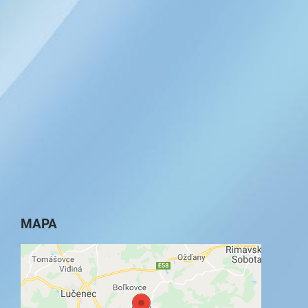
MAPA
Externý obsah je blokovaný Voľbami
súkromia