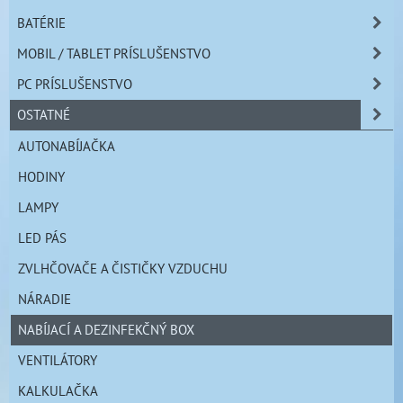
BATÉRIE
MOBIL / TABLET PRÍSLUŠENSTVO
PC PRÍSLUŠENSTVO
OSTATNÉ
AUTONABÍJAČKA
HODINY
LAMPY
LED PÁS
ZVLHČOVAČE A ČISTIČKY VZDUCHU
NÁRADIE
NABÍJACÍ A DEZINFEKČNÝ BOX
VENTILÁTORY
KALKULAČKA