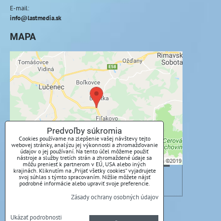
E-mail:
info@lastmedia.sk
MAPA
Externý obsah je blokovaný Voľbami
súkromia
Prajete si načítať externý obsah?
Povoliť tentokrát
Predvoľby súkromia
Cookies používame na zlepšenie vašej návštevy tejto
webovej stránky, analýzu jej výkonnosti a zhromažďovanie
Povoliť a zapamätať - súhlas s druhom cookie:
údajov o jej používaní. Na tento účel môžeme použiť
nástroje a služby tretích strán a zhromaždené údaje sa
Funkčné
môžu preniesť k partnerom v EÚ, USA alebo iných
krajinách. Kliknutím na „Prijať všetky cookies“ vyjadrujete
svoj súhlas s týmto spracovaním. Nižšie môžete nájsť
Otvoriť obsah v novom okne
podrobné informácie alebo upraviť svoje preferencie.
Zásady ochrany osobných údajov
Predvoľby súkromia
Zásady ochrany osobných údajov
Ukázať podrobnosti