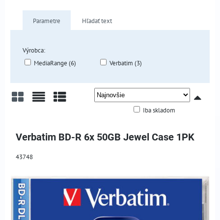
Parametre
Hľadať text
Výrobca:
MediaRange (6)
Verbatim (3)
Iba skladom
Mriežka
Zoznam
Tabuľka
Verbatim BD-R 6x 50GB Jewel Case 1PK
43748