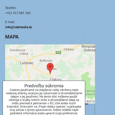
Telefón:
+421 917 085 369
E-mail:
info@lastmedia.sk
MAPA
Externý obsah je blokovaný Voľbami
súkromia
Prajete si načítať externý obsah?
Povoliť tentokrát
Predvoľby súkromia
Cookies používame na zlepšenie vašej návštevy tejto
webovej stránky, analýzu jej výkonnosti a zhromažďovanie
Povoliť a zapamätať - súhlas s druhom cookie:
údajov o jej používaní. Na tento účel môžeme použiť
Funkčné
nástroje a služby tretích strán a zhromaždené údaje sa
môžu preniesť k partnerom v EÚ, USA alebo iných
krajinách. Kliknutím na „Prijať všetky cookies“ vyjadrujete
svoj súhlas s týmto spracovaním. Nižšie môžete nájsť
Otvoriť obsah v novom okne
podrobné informácie alebo upraviť svoje preferencie.