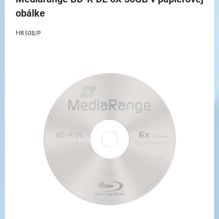
obálke
MR508/P