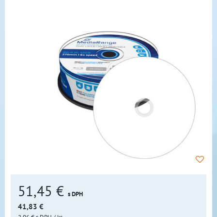
51,45 €
s DPH
41,83 €
2,06 €
s DPH
/ ks