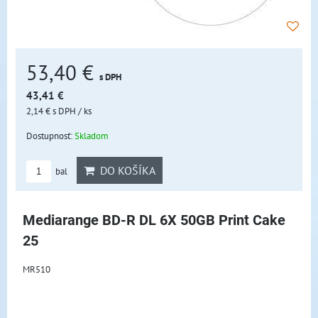
53,40 €
s DPH
43,41 €
2,14 €
s DPH
/ ks
Dostupnosť:
Skladom
DO KOŠÍKA
bal
Mediarange BD-R DL 6X 50GB Print Cake
25
MR510