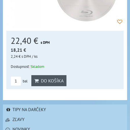
22,40 €
s DPH
18,21 €
2,24 €
s DPH
/ ks
Dostupnosť:
Skladom
DO KOŠÍKA
bal
TIPY NA DARČEKY
ZĽAVY
NOVINKY