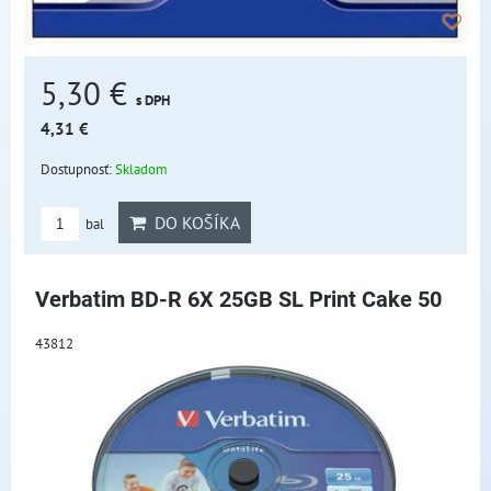
5,30 €
s DPH
4,31 €
Dostupnosť:
Skladom
DO KOŠÍKA
bal
Verbatim BD-R 6X 25GB SL Print Cake 50
43812