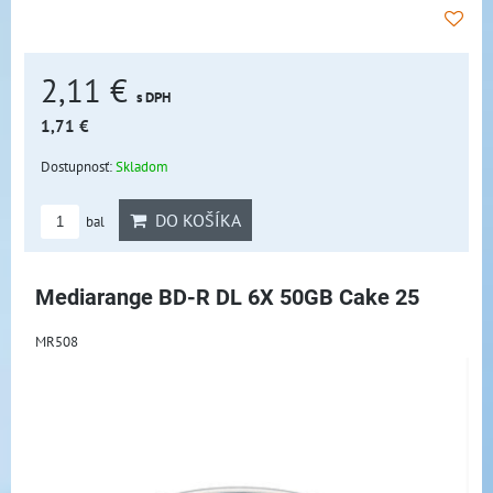
2,11 €
s DPH
1,71 €
Dostupnosť:
Skladom
DO KOŠÍKA
bal
Mediarange BD-R DL 6X 50GB Cake 25
MR508