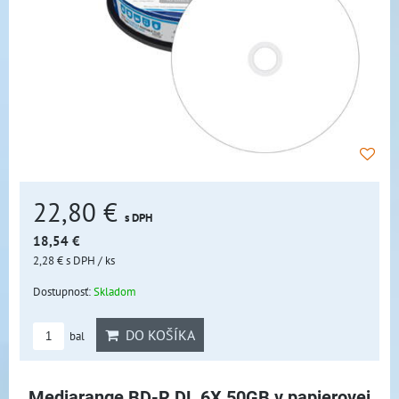
22,80 €
s DPH
18,54 €
2,28 €
s DPH
/ ks
Dostupnosť:
Skladom
DO KOŠÍKA
bal
Mediarange BD-R DL 6X 50GB v papierovej