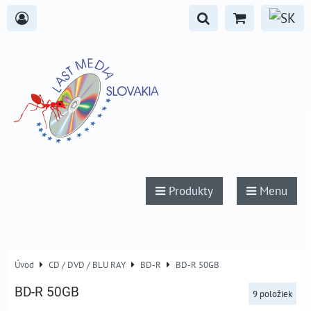
Produkty
Menu
Úvod
CD / DVD / BLU RAY
BD-R
BD-R 50GB
BD-R 50GB
9
položiek