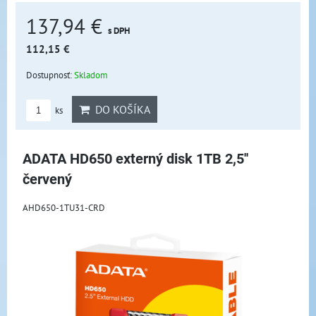
137,94 €
s DPH
112,15 €
Dostupnosť:
Skladom
DO KOŠÍKA
ks
ADATA HD650 externý disk 1TB 2,5''
červený
AHD650-1TU31-CRD