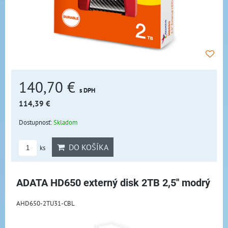
140,70 €
s DPH
114,39 €
Dostupnosť:
Skladom
DO KOŠÍKA
ks
ADATA HD650 externý disk 2TB 2,5'' modrý
AHD650-2TU31-CBL