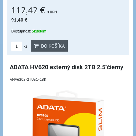
112,42 €
s DPH
91,40 €
Dostupnosť:
Skladom
DO KOŠÍKA
ks
ADATA HV620 externý disk 2TB 2.5''čierny
AHV620S-2TU31-CBK