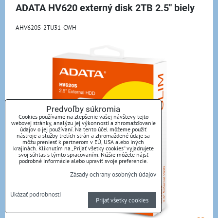
ADATA HV620 externý disk 2TB 2.5'' biely
AHV620S-2TU31-CWH
Predvoľby súkromia
Cookies používame na zlepšenie vašej návštevy tejto
webovej stránky, analýzu jej výkonnosti a zhromažďovanie
údajov o jej používaní. Na tento účel môžeme použiť
nástroje a služby tretích strán a zhromaždené údaje sa
môžu preniesť k partnerom v EÚ, USA alebo iných
krajinách. Kliknutím na „Prijať všetky cookies“ vyjadrujete
svoj súhlas s týmto spracovaním. Nižšie môžete nájsť
podrobné informácie alebo upraviť svoje preferencie.
Zásady ochrany osobných údajov
Ukázať podrobnosti
Prijať všetky cookies