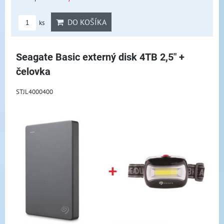
DO KOŠÍKA
ks
Seagate Basic externý disk 4TB 2,5" +
čelovka
STJL4000400