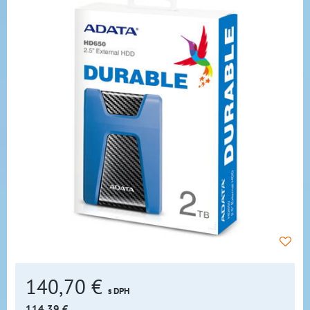
140,70 €
s DPH
114,39 €