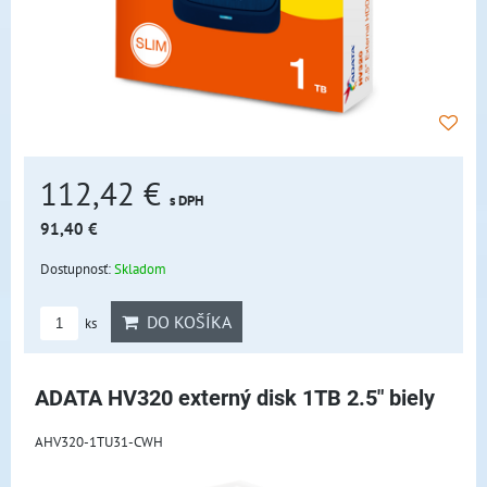
112,42 €
s DPH
91,40 €
Dostupnosť:
Skladom
DO KOŠÍKA
ks
ADATA HV320 externý disk 1TB 2.5" biely
AHV320-1TU31-CWH