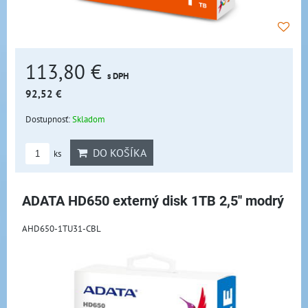
113,80 €
s DPH
92,52 €
Dostupnosť:
Skladom
DO KOŠÍKA
ks
ADATA HD650 externý disk 1TB 2,5'' modrý
AHD650-1TU31-CBL