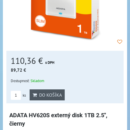
110,36 €
s DPH
89,72 €
Dostupnosť:
Skladom
DO KOŠÍKA
ks
ADATA HV620S externý disk 1TB 2.5'',
čierny