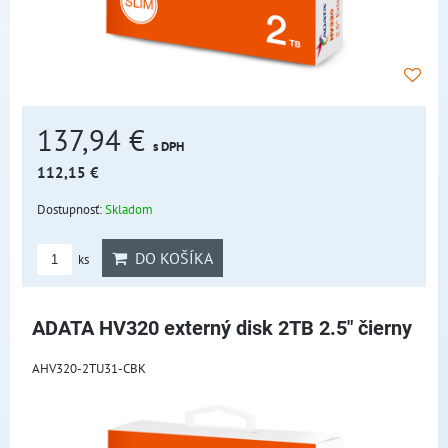
137,94 €
s DPH
112,15 €
Dostupnosť:
Skladom
DO KOŠÍKA
ks
ADATA HV320 externý disk 2TB 2.5" čierny
AHV320-2TU31-CBK