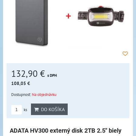
132,90 €
s DPH
108,05 €
Dostupnosť:
Na objednávku
DO KOŠÍKA
ks
ADATA HV300 externý disk 2TB 2.5'' biely