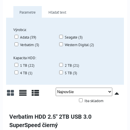
Parametre
Hľadať text
Výrobca:
Adata (39)
Seagate (3)
Verbatim (3)
Western Digital (2)
Kapacita HDD:
1 TB (22)
2 TB (21)
4 TB (1)
5 TB (3)
Iba skladom
Mriežka
Zoznam
Tabuľka
Verbatim HDD 2.5" 2TB USB 3.0
SuperSpeed čierný