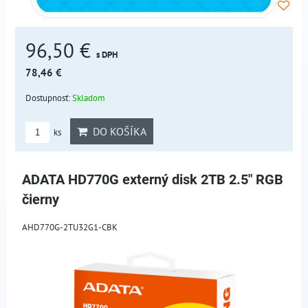
96,50 €
s DPH
78,46 €
Dostupnosť:
Skladom
DO KOŠÍKA
ks
ADATA HD770G externý disk 2TB 2.5" RGB
čierny
AHD770G-2TU32G1-CBK