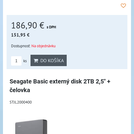
186,90 €
s DPH
151,95 €
Dostupnosť:
Na objednávku
DO KOŠÍKA
ks
Seagate Basic externý disk 2TB 2,5" +
čelovka
STJL2000400