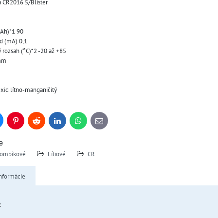
a CR2016 5/Blister
mAh)*1 90
úd (mA) 0,1
 rozsah (°C)*2 -20 až +85
 mm
xid lítno-manganičitý
uesky
Pinterest
Reddit
LinkedIn
WhatsApp
E-
mail
e
ombíkové
Lítiové
CR
nformácie
: