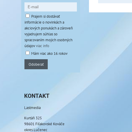
Prajem si dostávať
informácie o novinkách a
akciových ponukách a zároveň
vyjadrujem súhlas so
spracovaním mojich osobných
údajov
viac info
Mám viac ako 16 rokov
Odoberať
KONTAKT
Lastmedia
Kurtáň 325
98601 Fiľakovské Kováče
okres Lučenec