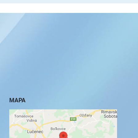
MAPA
Externý obsah je blokovaný Voľbami
súkromia