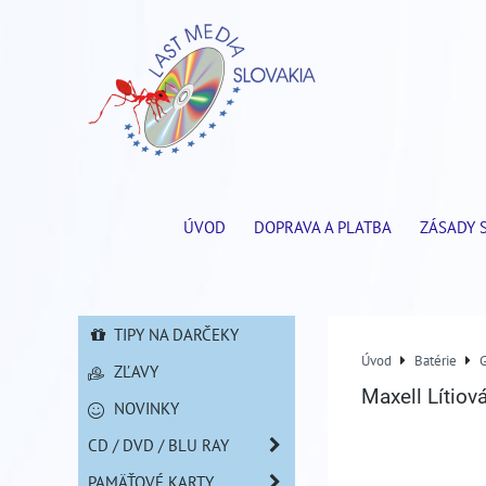
ÚVOD
DOPRAVA A PLATBA
ZÁSADY 
TIPY NA DARČEKY
Úvod
Batérie
ZĽAVY
Maxell Lítiov
NOVINKY
CD / DVD / BLU RAY
PAMÄŤOVÉ KARTY