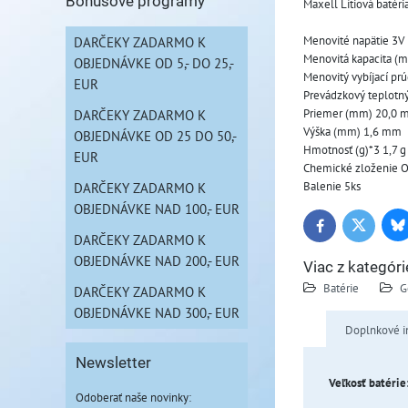
Bonusové programy
Maxell Lítiová batéri
Menovité napätie 3V
DARČEKY ZADARMO K
Menovitá kapacita (
OBJEDNÁVKE OD 5,- DO 25,-
Menovitý vybíjací pr
EUR
Prevádzkový teplotný
Priemer (mm) 20,0
DARČEKY ZADARMO K
Výška (mm) 1,6 mm
OBJEDNÁVKE OD 25 DO 50,-
Hmotnosť (g)*3 1,7 g
EUR
Chemické zloženie O
Balenie 5ks
DARČEKY ZADARMO K
OBJEDNÁVKE NAD 100,- EUR
Bl
Twitter
Facebook
DARČEKY ZADARMO K
OBJEDNÁVKE NAD 200,- EUR
Viac z kategóri
Batérie
G
DARČEKY ZADARMO K
OBJEDNÁVKE NAD 300,- EUR
Doplnkové i
Newsletter
Veľkosť batérie
Odoberať naše novinky: