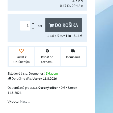
1,76 €
0,43 €
s DPH
/ ks
DO KOŠÍKA
bal
1
bal x 5 ks =
5
ks
2,16 €
Pridať k
Pridať do
Doručenia
Obľúbeným
zoznamu
Skladové číslo:
Dostupnosť:
Skladom
Doručíme dňa:
Utorok
11.8.2026
Osobný odber
•
0 €
•
Utorok
11.8.2026
Výrobca:
Maxell