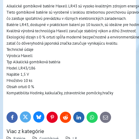
Alkalické gombíkové batérie Maxell LR43 sú vysoko kvalitným zdrojom energie 
Tieto gombíkové batérie sú vyrobené s lesklou striebornou povrchovou úpravou 
čo zaisťuje spoľahlivú prevádzku v rôznych elektronických zariadeniach.
Batérie LR43, dostupné v praktickom balení po 10 kusoch, sú ideálne pre hodink
Kvalitná výrobná technológia Maxell zaručuje stabilný výkon a dlhú životnosť.
Ekologický dizajn s 0 % ortuti spĺňa moderné bezpečnostné a environmentálne 
zatiaľ čo dôveryhodná japonská značka zaručuje vynikajúcu kvalitu.
Technické údaje
Výrobca Maxell
Typ Alkalická gombíková batéria
Model LR43/186
Napätie 1,5 V
Množstvo 10 ks
Obsah ortuti 0 %
Kompatibilita Hodinky, kalkulačky, zdravotnícke pomôcky,hračky
Bluesky
Twitter
Facebook
Pinterest
Reddit
LinkedIn
WhatsApp
E-
mail
Viac z kategórie
Batérie
Gombíkové
LR