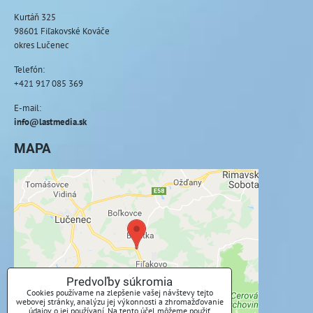
Kurtáň 325
98601 Fiľakovské Kováče
okres Lučenec
Telefón:
+421 917 085 369
E-mail:
info@lastmedia.sk
MAPA
Externý obsah je blokovaný Voľbami
súkromia
Prajete si načítať externý obsah?
Povoliť tentokrát
Predvoľby súkromia
Cookies používame na zlepšenie vašej návštevy tejto
webovej stránky, analýzu jej výkonnosti a zhromažďovanie
Povoliť a zapamätať - súhlas s druhom cookie:
údajov o jej používaní. Na tento účel môžeme použiť