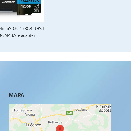
MicroSDXC 128GB UHS-I
0/25MB/s + adaptér
MAPA
Externý obsah je blokovaný Voľbami
súkromia