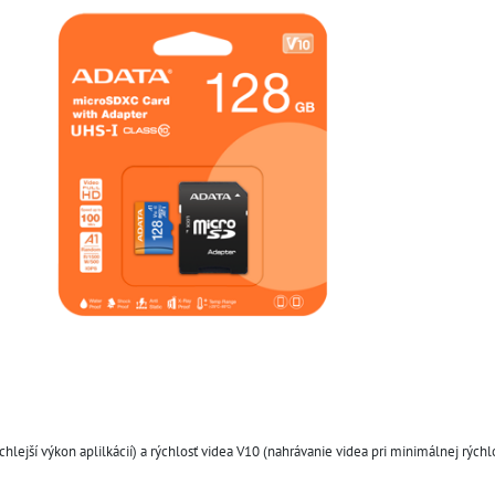
ýchlejší výkon aplilkácií) a rýchlosť videa V10 (nahrávanie videa pri minimálnej rýchl