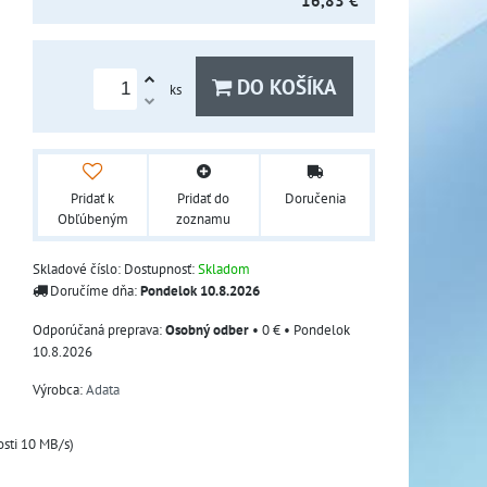
16,83 €
DO KOŠÍKA
ks
Pridať k
Pridať do
Doručenia
Obľúbeným
zoznamu
Skladové číslo:
Dostupnosť:
Skladom
Doručíme dňa:
Pondelok
10.8.2026
Osobný odber
•
0 €
•
Pondelok
10.8.2026
Výrobca:
Adata
osti 10 MB/s)