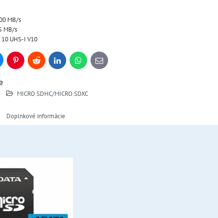
100 MB/s
25 MB/s
ss 10 UHS-I V10
uesky
Pinterest
Reddit
LinkedIn
WhatsApp
E-
mail
e
MICRO SDHC/MICRO SDXC
Doplnkové informácie