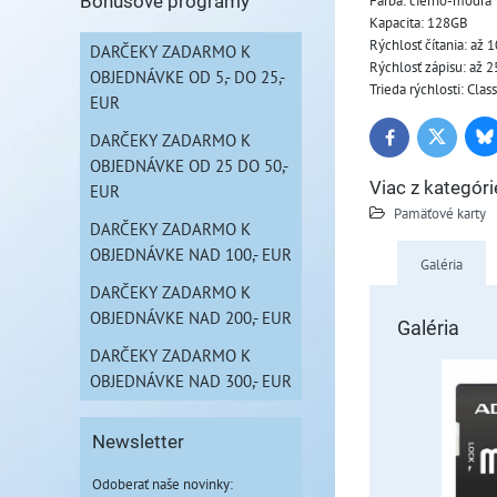
Farba: čierno-modrá
Bonusové programy
Kapacita: 128GB
Rýchlosť čítania: až 
DARČEKY ZADARMO K
Rýchlosť zápisu: až 
OBJEDNÁVKE OD 5,- DO 25,-
Trieda rýchlosti: Cla
EUR
DARČEKY ZADARMO K
Bl
Twitter
Facebook
OBJEDNÁVKE OD 25 DO 50,-
Viac z kategóri
EUR
Pamäťové karty
DARČEKY ZADARMO K
OBJEDNÁVKE NAD 100,- EUR
Galéria
DARČEKY ZADARMO K
OBJEDNÁVKE NAD 200,- EUR
Galéria
DARČEKY ZADARMO K
OBJEDNÁVKE NAD 300,- EUR
Newsletter
Odoberať naše novinky: