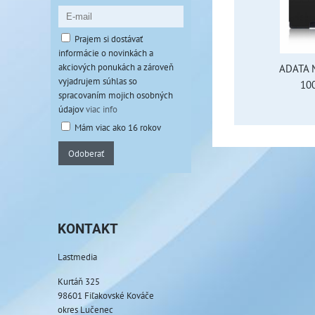
Prajem si dostávať
informácie o novinkách a
akciových ponukách a zároveň
ADATA 
vyjadrujem súhlas so
10
spracovaním mojich osobných
údajov
viac info
Mám viac ako 16 rokov
Odoberať
KONTAKT
Lastmedia
Kurtáň 325
98601 Fiľakovské Kováče
okres Lučenec