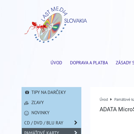
ÚVOD
DOPRAVA A PLATBA
ZÁSADY 
TIPY NA DARČEKY
Úvod
Pamäťové ka
ZĽAVY
ADATA Micro
NOVINKY
CD / DVD / BLU RAY
PAMÄŤOVÉ KARTY