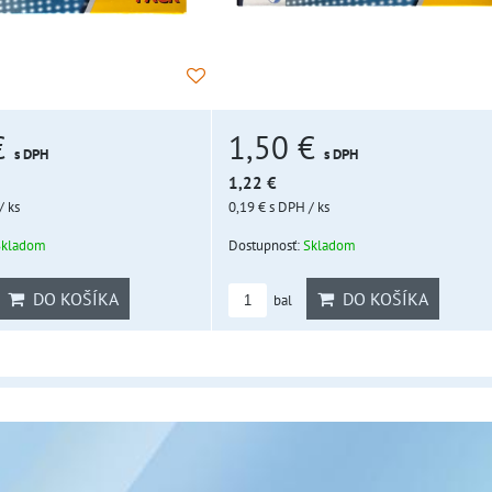
€
1,50 €
s DPH
s DPH
1,22 €
/ ks
0,19 €
s DPH
/ ks
Skladom
Dostupnosť:
Skladom
DO KOŠÍKA
DO KOŠÍKA
bal