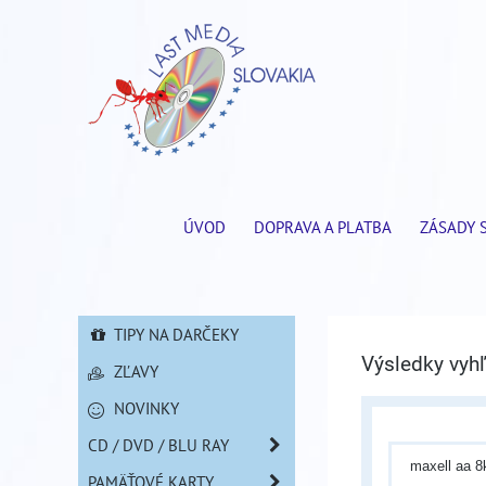
ÚVOD
DOPRAVA A PLATBA
ZÁSADY 
TIPY NA DARČEKY
Výsledky vyhľ
ZĽAVY
NOVINKY
CD / DVD / BLU RAY
PAMÄŤOVÉ KARTY