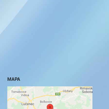
MAPA
Externý obsah je blokovaný Voľbami
súkromia