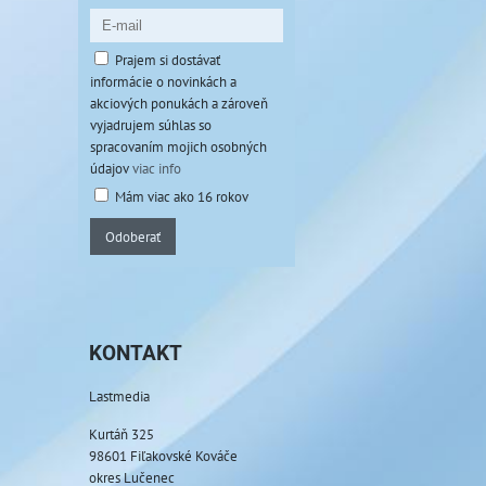
Prajem si dostávať
informácie o novinkách a
akciových ponukách a zároveň
vyjadrujem súhlas so
spracovaním mojich osobných
údajov
viac info
Mám viac ako 16 rokov
Odoberať
KONTAKT
Lastmedia
Kurtáň 325
98601 Fiľakovské Kováče
okres Lučenec