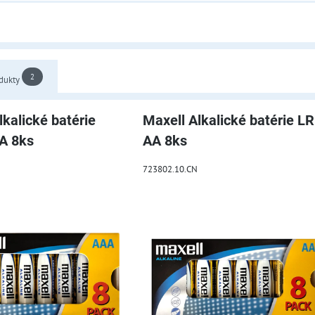
2
dukty
lkalické batérie
Maxell Alkalické batérie L
A 8ks
AA 8ks
723802.10.CN