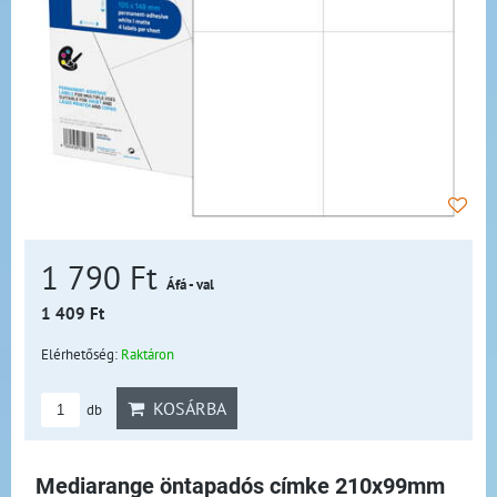
1 790 Ft
Áfá - val
1 409 Ft
Elérhetőség:
Raktáron
KOSÁRBA
db
Mediarange öntapadós címke 210x99mm