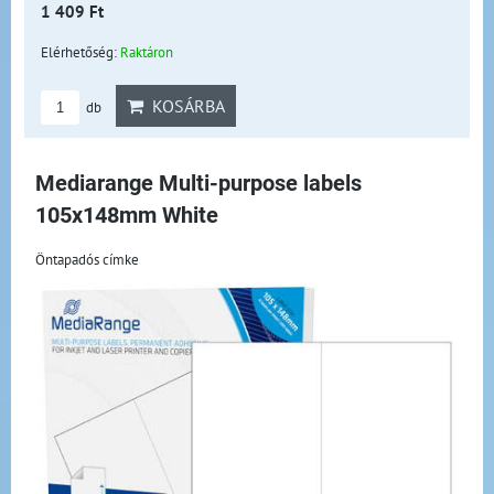
1 409 Ft
Elérhetőség:
Raktáron
KOSÁRBA
db
Mediarange Multi-purpose labels
105x148mm White
Öntapadós címke