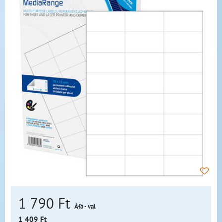
1 790 Ft
Áfá - val
1 409 Ft