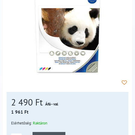
2 490 Ft
Áfá - val
1 961 Ft
Elérhetőség:
Raktáron