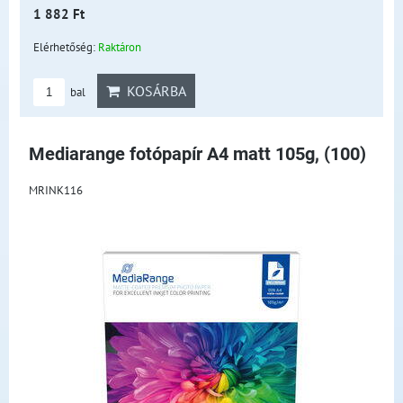
1 882 Ft
Elérhetőség:
Raktáron
KOSÁRBA
bal
Mediarange fotópapír A4 matt 105g, (100)
MRINK116