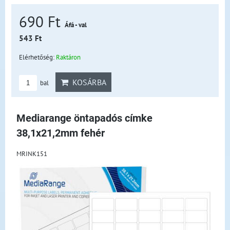
690 Ft
Áfá - val
543 Ft
Elérhetőség:
Raktáron
KOSÁRBA
bal
Mediarange öntapadós címke
38,1x21,2mm fehér
MRINK151