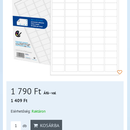
1 790 Ft
Áfá - val
1 409 Ft
Elérhetőség:
Raktáron
KOSÁRBA
db