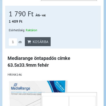
1 790 Ft
Áfá - val
1 409 Ft
Elérhetőség:
Raktáron
KOSÁRBA
db
Mediarange öntapadós címke
63.5x33.9mm fehér
MRINK146