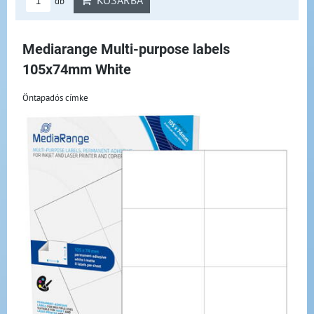
KOSÁRBA
db
Mediarange Multi-purpose labels
105x74mm White
Öntapadós címke