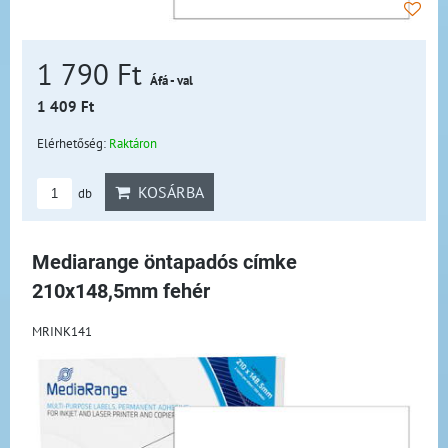
1 790 Ft
Áfá - val
1 409 Ft
Elérhetőség:
Raktáron
KOSÁRBA
db
Mediarange öntapadós címke
210x148,5mm fehér
MRINK141