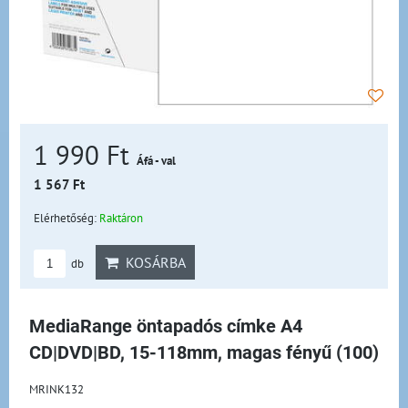
1 990 Ft
Áfá - val
1 567 Ft
Elérhetőség:
Raktáron
KOSÁRBA
db
MediaRange öntapadós címke A4
CD|DVD|BD, 15-118mm, magas fényű (100)
MRINK132