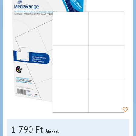
1 790 Ft
Áfá - val