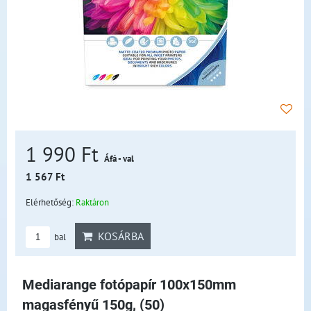
1 990 Ft
Áfá - val
1 567 Ft
Elérhetőség:
Raktáron
KOSÁRBA
bal
Mediarange fotópapír 100x150mm
magasfényű 150g, (50)