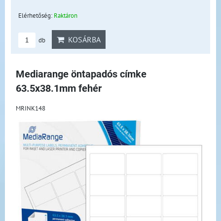
Elérhetőség:
Raktáron
KOSÁRBA
db
Mediarange öntapadós címke
63.5x38.1mm fehér
MRINK148