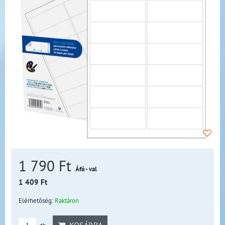
1 790 Ft
Áfá - val
1 409 Ft
Elérhetőség:
Raktáron