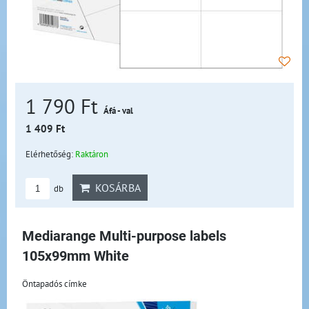
1 790 Ft
Áfá - val
1 409 Ft
Elérhetőség:
Raktáron
KOSÁRBA
db
Mediarange Multi-purpose labels
105x99mm White
Öntapadós címke