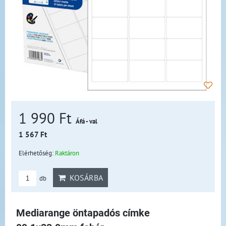
1 990 Ft
Áfá - val
1 567 Ft
Elérhetőség:
Raktáron
KOSÁRBA
db
Mediarange öntapadós címke