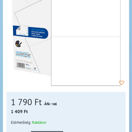
1 790 Ft
Áfá - val
1 409 Ft
Elérhetőség:
Raktáron