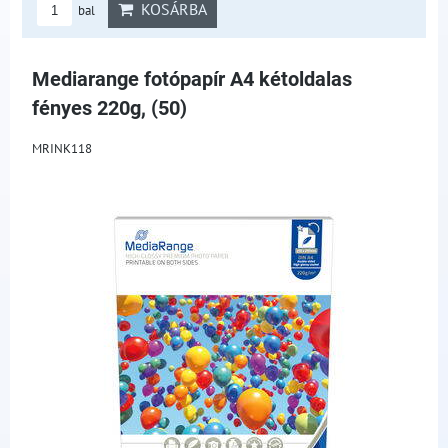
KOSÁRBA
bal
Mediarange fotópapír A4 kétoldalas
fényes 220g, (50)
MRINK118