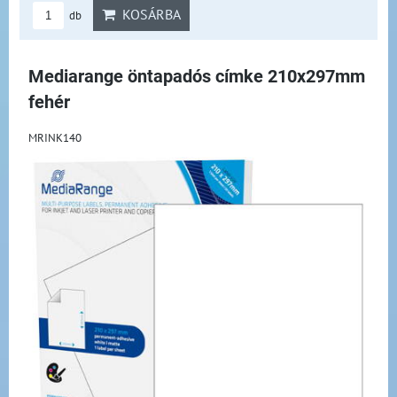
KOSÁRBA
db
Mediarange öntapadós címke 210x297mm
fehér
MRINK140