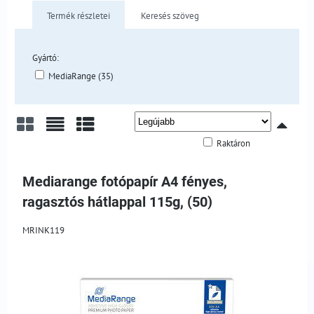
Termék részletei
Keresés szöveg
Gyártó:
MediaRange (35)
Raktáron
Rács
Lista
Táblázat
Mediarange fotópapír A4 fényes,
ragasztós hátlappal 115g, (50)
MRINK119