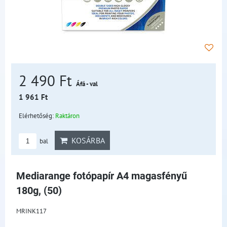
2 490 Ft
Áfá - val
1 961 Ft
Elérhetőség:
Raktáron
KOSÁRBA
bal
Mediarange fotópapír A4 magasfényű
180g, (50)
MRINK117