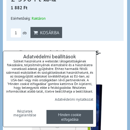
Áfá - val
1 882 Ft
Elérhetőség:
Raktáron
KOSÁRBA
db
MediaRange Labels for CD|DVD,15-
Adatvédelmi beállítások
118mm, matt*100pcs
Sütiket használunk a weboldal látogatottságának
fokozására, teljesítményének elemzésére és a használatra
vonatkozó adatok gyűjtésére. Ehhez harmadik féltől
származó eszközöket és szolgáltatásokat használhatunk, és
Címkék CD/DVD/BD,15-118mm matt
az összegyűjtött adatokat továbbíthatjuk az EU-ban, az
USA-ban vagy más országokban lévő partnereknek. A
"Minden cookie elfogadása" gombra kattintva Ön kijelenti,
hogy beleegyezik ebbe a feldolgozásba. Részletes
információkat alább talál, illetve beállíthatja a beállításait.
Adatvédelmi nyilatkozat
Részletek
Minden cookie
megjelenítése
elfogadása