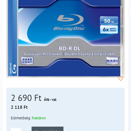
2 690 Ft
Áfá - val
2 118 Ft
Elérhetőség:
Raktáron