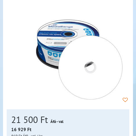
21 500 Ft
Áfá - val
16 929 Ft
860 Ft
Áfá - val
/ ks