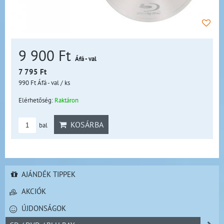
9 900 Ft
Áfá - val
7 795 Ft
990 Ft
Áfá - val
/ ks
Elérhetőség:
Raktáron
KOSÁRBA
bal
AJÁNDÉK TIPPEK
AKCIÓK
ÚJDONSÁGOK