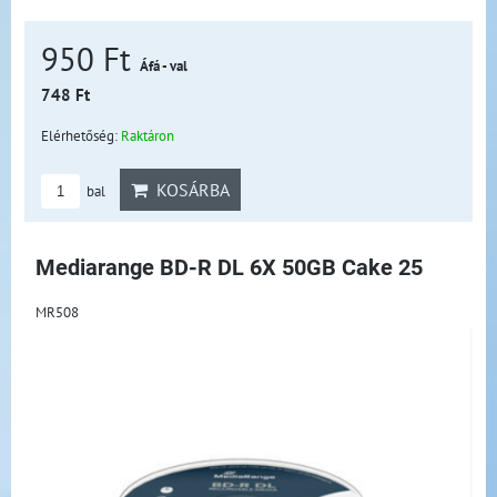
950 Ft
Áfá - val
748 Ft
Elérhetőség:
Raktáron
KOSÁRBA
bal
Mediarange BD-R DL 6X 50GB Cake 25
MR508