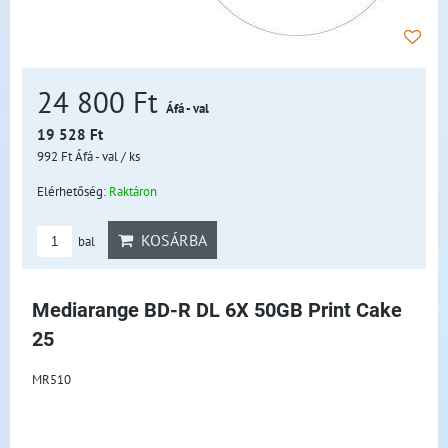
24 800 Ft
Áfá - val
19 528 Ft
992 Ft
Áfá - val
/ ks
Elérhetőség:
Raktáron
KOSÁRBA
bal
Mediarange BD-R DL 6X 50GB Print Cake
25
MR510