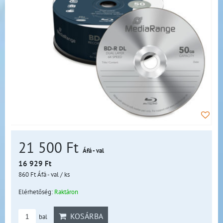
21 500 Ft
Áfá - val
16 929 Ft
860 Ft
Áfá - val
/ ks
Elérhetőség:
Raktáron
KOSÁRBA
bal