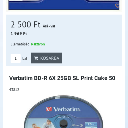
2 500 Ft
Áfá - val
1 969 Ft
Elérhetőség:
Raktáron
KOSÁRBA
bal
Verbatim BD-R 6X 25GB SL Print Cake 50
43812