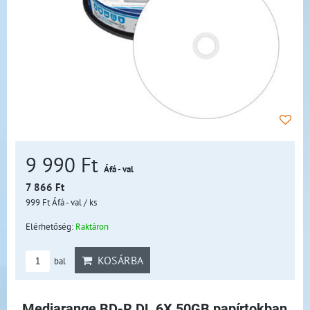
9 990 Ft
Áfá - val
7 866 Ft
999 Ft
Áfá - val
/ ks
Elérhetőség:
Raktáron
KOSÁRBA
bal
Mediarange BD-R DL 6X 50GB papírtokban