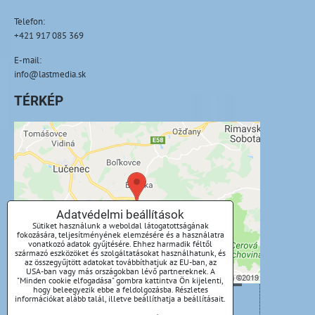
Telefon:
+421 917 085 369
E-mail:
info@lastmedia.sk
TÉRKÉP
A külső tartalom blokkolva van az
adatvédelmi beállítások által
Külső tartalmat szeretne betölteni?
Adatvédelmi beállítások
Sütiket használunk a weboldal látogatottságának
Engedélyezze egyszer
fokozására, teljesítményének elemzésére és a használatra
vonatkozó adatok gyűjtésére. Ehhez harmadik féltől
származó eszközöket és szolgáltatásokat használhatunk, és
Mindig engedélyezze - egyetért a cookie-
az összegyűjtött adatokat továbbíthatjuk az EU-ban, az
USA-ban vagy más országokban lévő partnereknek. A
típussal: Funkcionális
"Minden cookie elfogadása" gombra kattintva Ön kijelenti,
hogy beleegyezik ebbe a feldolgozásba. Részletes
információkat alább talál, illetve beállíthatja a beállításait.
Tartalom megnyitása új ablakban