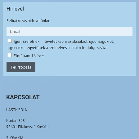
Hírlevél
Felíratkozás hírlevelünkre:
Igen, szeretnék hírlevelet kapni az akciókról, újdonságokról,
ugyanakkor egyetértek a személyes adataim feldolgozásával.
Elmúltam 16 éves
Feliratkozás
KAPCSOLAT
LASTMEDIA
Kurtáň 325
98601 Fiľakovské Kováče
SLOVAKIA