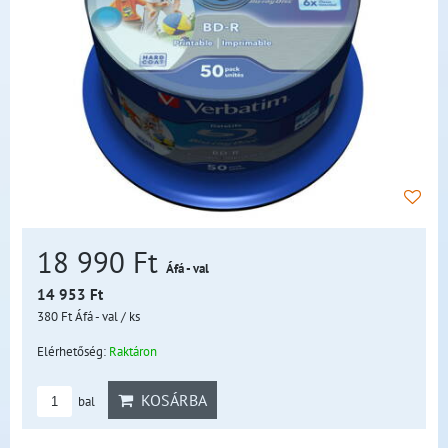
18 990 Ft
Áfá - val
14 953 Ft
380 Ft
Áfá - val
/ ks
Elérhetőség:
Raktáron
KOSÁRBA
bal