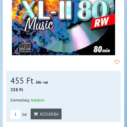
455 Ft
Áfá - val
358 Ft
Elérhetőség:
Raktáron
KOSÁRBA
bal