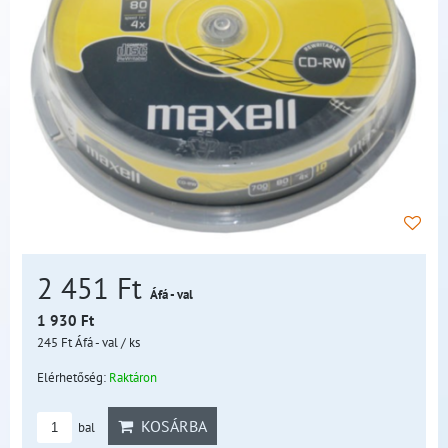
2 451 Ft
Áfá - val
1 930 Ft
245 Ft
Áfá - val
/ ks
Elérhetőség:
Raktáron
KOSÁRBA
bal