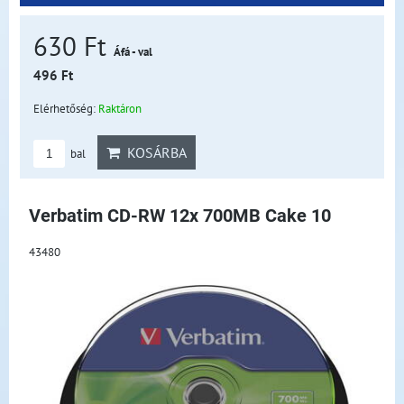
630 Ft
Áfá - val
496 Ft
Elérhetőség:
Raktáron
KOSÁRBA
bal
Verbatim CD-RW 12x 700MB Cake 10
43480