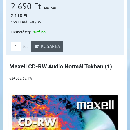
2 690 Ft
Áfá - val
2 118 Ft
538 Ft
Áfá - val
/ ks
Elérhetőség:
Raktáron
KOSÁRBA
bal
Maxell CD-RW Audio Normál Tokban (1)
624865.35.TW