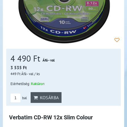
4 490 Ft
Áfá - val
3 535 Ft
449 Ft
Áfá - val
/ ks
Elérhetőség:
Raktáron
KOSÁRBA
bal
Verbatim CD-RW 12x Slim Colour