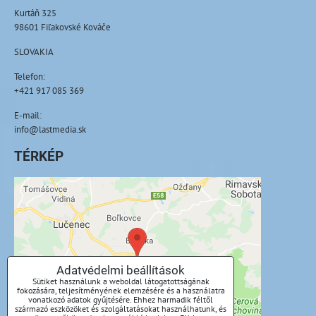
Kurtáň 325
98601 Fiľakovské Kováče
SLOVAKIA
Telefon:
+421 917 085 369
E-mail:
info@lastmedia.sk
TÉRKÉP
A külső tartalom blokkolva van az
adatvédelmi beállítások által
Külső tartalmat szeretne betölteni?
Adatvédelmi beállítások
Sütiket használunk a weboldal látogatottságának
Engedélyezze egyszer
fokozására, teljesítményének elemzésére és a használatra
vonatkozó adatok gyűjtésére. Ehhez harmadik féltől
származó eszközöket és szolgáltatásokat használhatunk, és