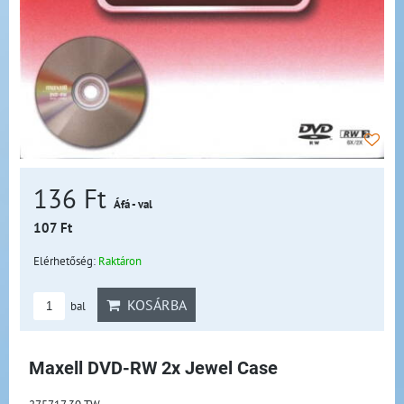
136 Ft
Áfá - val
107 Ft
Elérhetőség:
Raktáron
KOSÁRBA
bal
Maxell DVD-RW 2x Jewel Case