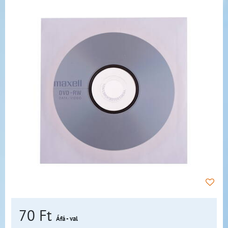
70 Ft
Áfá - val