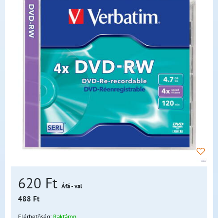
620 Ft
Áfá - val
488 Ft
Elérhetőség:
Raktáron