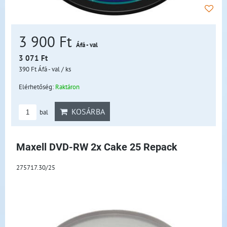
3 900 Ft
Áfá - val
3 071 Ft
390 Ft
Áfá - val
/ ks
Elérhetőség:
Raktáron
KOSÁRBA
bal
Maxell DVD-RW 2x Cake 25 Repack
275717.30/25