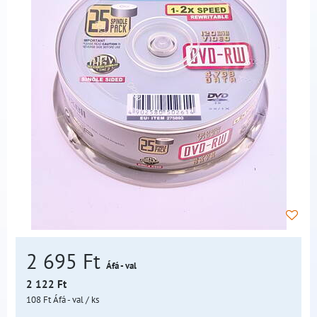
2 695 Ft
Áfá - val
2 122 Ft
108 Ft
Áfá - val
/ ks