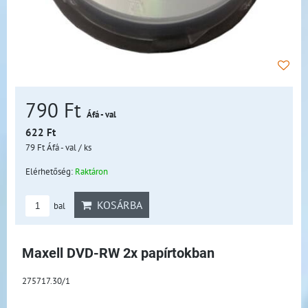
790 Ft
Áfá - val
622 Ft
79 Ft
Áfá - val
/ ks
Elérhetőség:
Raktáron
KOSÁRBA
bal
Maxell DVD-RW 2x papírtokban
275717.30/1