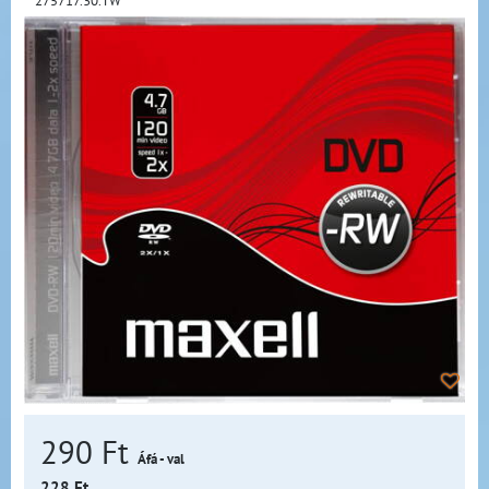
275717.30.TW
290 Ft
Áfá - val
228 Ft