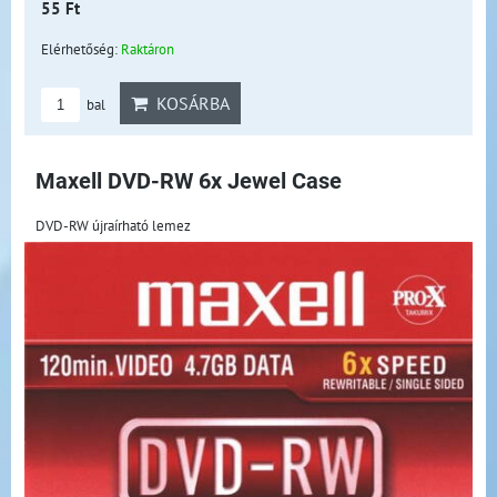
55 Ft
Elérhetőség:
Raktáron
KOSÁRBA
bal
Maxell DVD-RW 6x Jewel Case
DVD-RW újraírható lemez