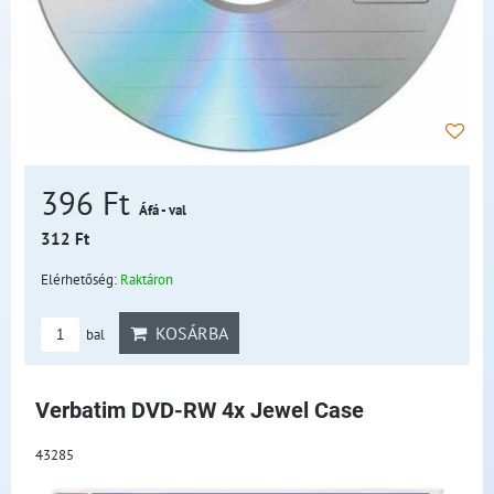
396 Ft
Áfá - val
312 Ft
Elérhetőség:
Raktáron
KOSÁRBA
bal
Verbatim DVD-RW 4x Jewel Case
43285