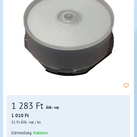
1 283 Ft
Áfá - val
1 010 Ft
51 Ft
Áfá - val
/ ks
Elérhetőség:
Raktáron