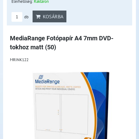
Elérhetőség:
Raktáron
KOSÁRBA
db
MediaRange Fotópapír A4 7mm DVD-
tokhoz matt (50)
MRINK122