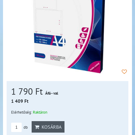
1 790 Ft
Áfá - val
1 409 Ft
Elérhetőség:
Raktáron
KOSÁRBA
db