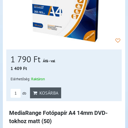
1 790 Ft
Áfá - val
1 409 Ft
Elérhetőség:
Raktáron
KOSÁRBA
db
MediaRange Fotópapír A4 14mm DVD-
tokhoz matt (50)