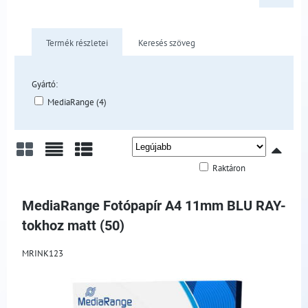
Termék részletei
Keresés szöveg
Gyártó:
MediaRange (4)
Raktáron
Rács
Lista
Táblázat
MediaRange Fotópapír A4 11mm BLU RAY-
tokhoz matt (50)
MRINK123