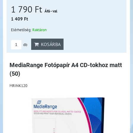
1 790 Ft
Áfá - val
1 409 Ft
Elérhetőség:
Raktáron
KOSÁRBA
db
MediaRange Fotópapír A4 CD-tokhoz matt
(50)
MRINK120