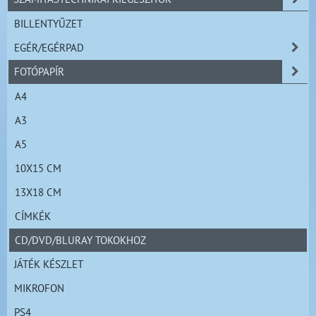
BILLENTYŰZET
EGÉR/EGÉRPAD
FOTÓPAPÍR
A4
A3
A5
10X15 CM
13X18 CM
CÍMKÉK
CD/DVD/BLURAY TOKOKHOZ
JÁTÉK KÉSZLET
MIKROFON
PS4