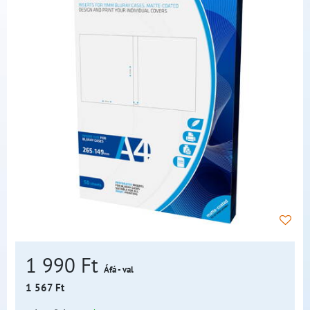
1 990 Ft
Áfá - val
1 567 Ft