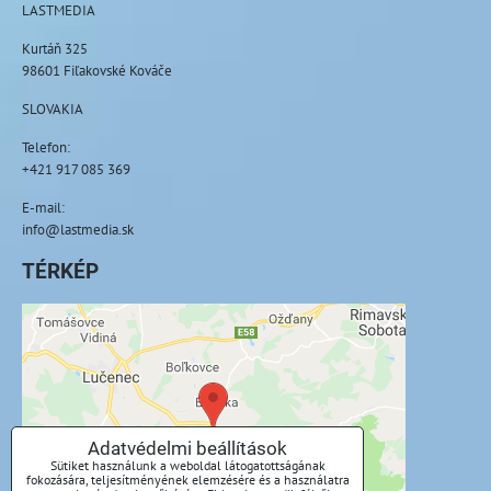
LASTMEDIA
Kurtáň 325
98601 Fiľakovské Kováče
SLOVAKIA
Telefon:
+421 917 085 369
E-mail:
info@lastmedia.sk
TÉRKÉP
A külső tartalom blokkolva van az
adatvédelmi beállítások által
Külső tartalmat szeretne betölteni?
Adatvédelmi beállítások
Sütiket használunk a weboldal látogatottságának
Engedélyezze egyszer
fokozására, teljesítményének elemzésére és a használatra