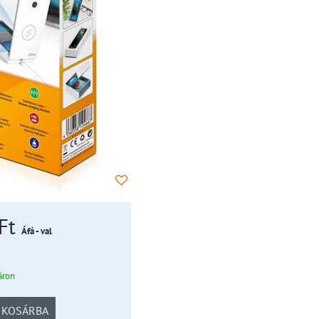
 Ft
Áfá - val
áron
KOSÁRBA