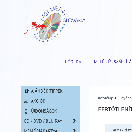
FŐOLDAL
FIZETÉS ÉS SZÁLLÍTÁ
AJÁNDÉK TIPPEK
Kezdőlap
Egyéb 
AKCIÓK
FERTŐTLENÍ
ÚJDONSÁGOK
CD / DVD / BLU RAY
Termék részl
MEMÓRIAKÁRTYA