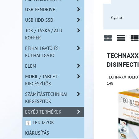
USB PENDRIVE
Gyártó:
USB HDD SSD
TOK / TÁSKA / ALU
KOFFER
FEJHALLGATÓ ÉS
Rács
Lista
Tá
FÜLHALLGATÓ
TECHNAXX 
DISINFECT
ELEM
MOBIL / TABLET
TECHNAXX TÖLTŐ 
KIEGÉSZÍTŐK
148
SZÁMÍTÁSTECHNIKAI
KIEGÉSZÍTŐK
EGYÉB TERMÉKEK
LED IZZÓK
KIÁRUSÍTÁS