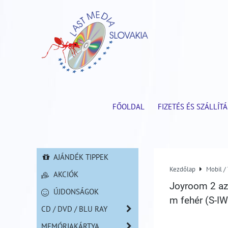
FŐOLDAL
FIZETÉS ÉS SZÁLLÍTÁ
AJÁNDÉK TIPPEK
Kezdőlap
Mobil /
AKCIÓK
Joyroom 2 az 
ÚJDONSÁGOK
m fehér (S-I
CD / DVD / BLU RAY
MEMÓRIAKÁRTYA