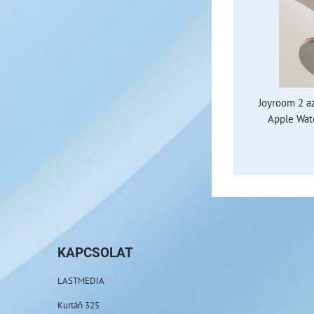
Joyroom 2 az
Apple Watc
KAPCSOLAT
LASTMEDIA
Kurtáň 325