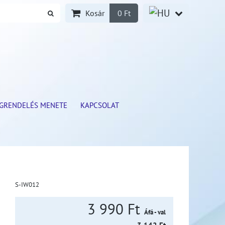
Kosár
0 Ft
GRENDELÉS MENETE
KAPCSOLAT
S-IW012
3 990 Ft
Áfá - val