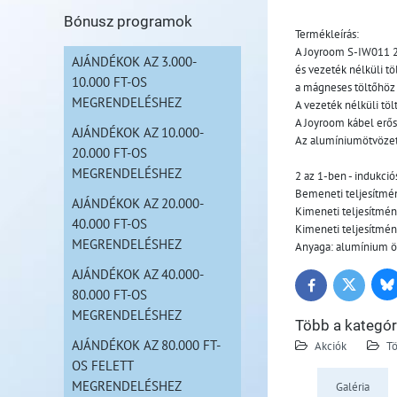
Bónusz programok
Termékleírás:
A Joyroom S-IW011 2 
AJÁNDÉKOK AZ 3.000-
és vezeték nélküli t
10.000 FT-OS
a mágneses töltőhöz 
MEGRENDELÉSHEZ
A vezeték nélküli töl
A Joyroom kábel erős 
AJÁNDÉKOK AZ 10.000-
Az alumíniumötvözet,
20.000 FT-OS
MEGRENDELÉSHEZ
2 az 1-ben - indukci
Bemeneti teljesítmén
AJÁNDÉKOK AZ 20.000-
Kimeneti teljesítmén
40.000 FT-OS
Kimeneti teljesítmény
MEGRENDELÉSHEZ
Anyaga: alumínium ö
AJÁNDÉKOK AZ 40.000-
Bl
Twitter
Facebook
80.000 FT-OS
MEGRENDELÉSHEZ
Több a kategór
AJÁNDÉKOK AZ 80.000 FT-
Akciók
Tö
OS FELETT
MEGRENDELÉSHEZ
Galéria