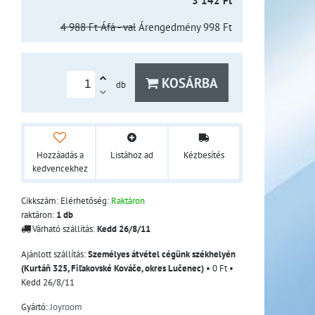
3 142 Ft
4 988 Ft
Áfá - val
Árengedmény
998 Ft
KOSÁRBA
db
Hozzáadás a
Listához ad
Kézbesítés
kedvencekhez
Cikkszám:
Elérhetőség:
Raktáron
raktáron:
1
db
Várható szállítás:
Kedd
26/8/11
Személyes átvétel cégünk székhelyén
(Kurtáň 325, Fiľakovské Kováče, okres Lučenec)
•
0 Ft
•
Kedd
26/8/11
Gyártó:
Joyroom