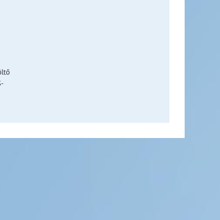
öltő
S-