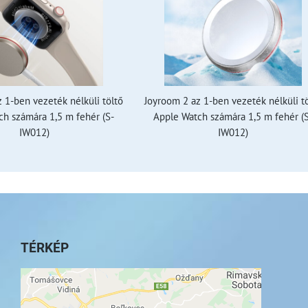
 1-ben vezeték nélküli töltő
Joyroom 2 az 1-ben vezeték nélküli t
h számára 1,5 m fehér (S-
Apple Watch számára 1,5 m fehér (
IW012)
IW012)
TÉRKÉP
A külső tartalom blokkolva van az