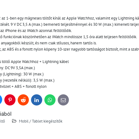
az 1-ben egy mágneses töltőt kínál az Apple Watchhoz, valamint egy Lightning káb
öltését. 9 V DC 3,5 A (max.) bemeneti teljesítménnyel és 30 W (max.) kimeneti telj
az iPhone és az iWatch azonnal feltöltődik.
tő funkciónak köszönhetően az iWatch mindössze 1,5 óra alatt teljesen feltöltődik.
anyagokból készült, és nem csak stílusos, hanem tartós is. 
 az ABS és a fonott nylon köpeny 10-szer nagyobb tartósságot biztosít, mint a sza
ós töltő Apple Watchhoz + Lightning kábel 
y: DC 9V 3,5A (max.) 
y (Lightning): 30 W (max.) 
 (vezeték nélküli): 3,5 W (max.) 
tvözet + ABS + fonott nylon
uesky
Pinterest
Reddit
LinkedIn
WhatsApp
E-
mail
iából
ltő
Mobil / Tablet kiegészítők