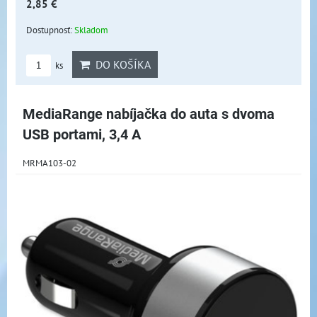
2,85 €
Dostupnosť:
Skladom
DO KOŠÍKA
ks
MediaRange nabíjačka do auta s dvoma
USB portami, 3,4 A
MRMA103-02