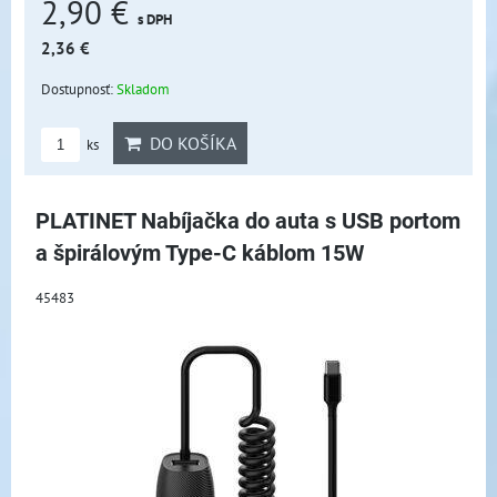
2,90 €
s DPH
2,36 €
Dostupnosť:
Skladom
DO KOŠÍKA
ks
PLATINET Nabíjačka do auta s USB portom
a špirálovým Type-C káblom 15W
45483