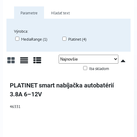
Parametre
Hľadať text
Výrobca:
MediaRange (1)
Platinet (4)
Iba skladom
Mriežka
Zoznam
Tabuľka
PLATINET smart nabíjačka autobatérií
3.8A 6–12V
46331