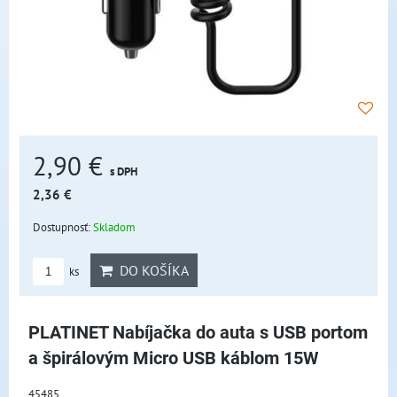
2,90 €
s DPH
2,36 €
Dostupnosť:
Skladom
DO KOŠÍKA
ks
PLATINET Nabíjačka do auta s USB portom
a špirálovým Micro USB káblom 15W
45485