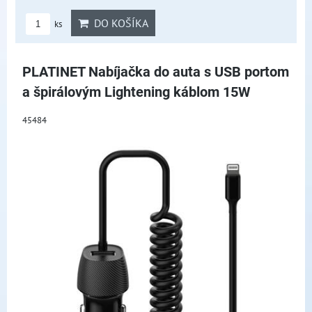
DO KOŠÍKA
ks
PLATINET Nabíjačka do auta s USB portom
a špirálovým Lightening káblom 15W
45484