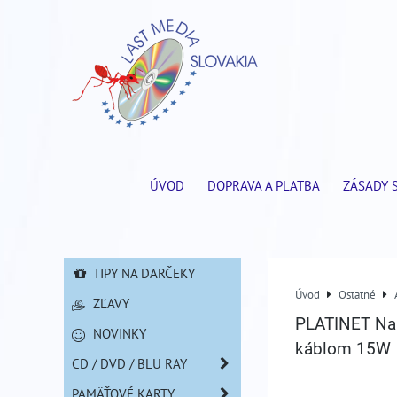
ÚVOD
DOPRAVA A PLATBA
ZÁSADY 
TIPY NA DARČEKY
Úvod
Ostatné
ZĽAVY
PLATINET Nab
NOVINKY
káblom 15W
CD / DVD / BLU RAY
PAMÄŤOVÉ KARTY