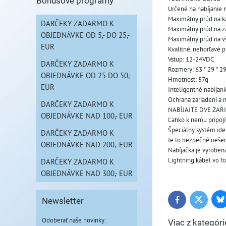
Bonusové programy
Určené na nabíjanie 
Maximálny prúd na káb
DARČEKY ZADARMO K
Maximálny prúd na zá
OBJEDNÁVKE OD 5,- DO 25,-
Maximálny prúd na vš
EUR
Kvalitné, nehorľavé p
Vstup: 12-24VDC 
DARČEKY ZADARMO K
Rozmery: 63 * 29 * 
OBJEDNÁVKE OD 25 DO 50,-
Hmotnosť: 57g 
EUR
Inteligentné nabíjani
Ochrana zariadení a na
DARČEKY ZADARMO K
NABÍJAJTE DVE ZAR
OBJEDNÁVKE NAD 100,- EUR
Ľahko k nemu pripojít
Špeciálny systém iden
DARČEKY ZADARMO K
Je to bezpečné riešen
OBJEDNÁVKE NAD 200,- EUR
Nabíjačka je vyrobená
Lightning kábel vo fo
DARČEKY ZADARMO K
OBJEDNÁVKE NAD 300,- EUR
Newsletter
Bl
Twitter
Facebook
Odoberať naše novinky:
Viac z kategóri