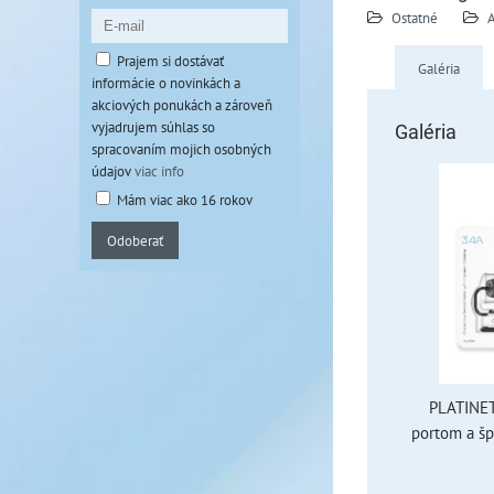
Ostatné
A
Prajem si dostávať
Galéria
informácie o novinkách a
akciových ponukách a zároveň
vyjadrujem súhlas so
Galéria
spracovaním mojich osobných
údajov
viac info
Mám viac ako 16 rokov
Odoberať
PLATINET
portom a š