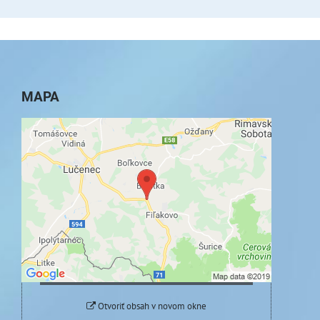
MAPA
Externý obsah je blokovaný Voľbami
súkromia
Prajete si načítať externý obsah?
Povoliť tentokrát
Povoliť a zapamätať - súhlas s druhom cookie:
Funkčné
Otvoriť obsah v novom okne