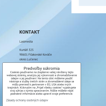
KONTAKT
Lastmedia
Kurtáň 325
98601 Fiľakovské Kováče
okres Lučenec
Telefón:
Predvoľby súkromia
+421 917 085 369
Cookies používame na zlepšenie vašej návštevy tejto
webovej stránky, analýzu jej výkonnosti a zhromažďovanie
údajov o jej používaní. Na tento účel môžeme použiť
E-mail:
nástroje a služby tretích strán a zhromaždené údaje sa
môžu preniesť k partnerom v EÚ, USA alebo iných
info@lastmedia.sk
krajinách. Kliknutím na „Prijať všetky cookies“ vyjadrujete
svoj súhlas s týmto spracovaním. Nižšie môžete nájsť
podrobné informácie alebo upraviť svoje preferencie.
Zásady ochrany osobných údajov