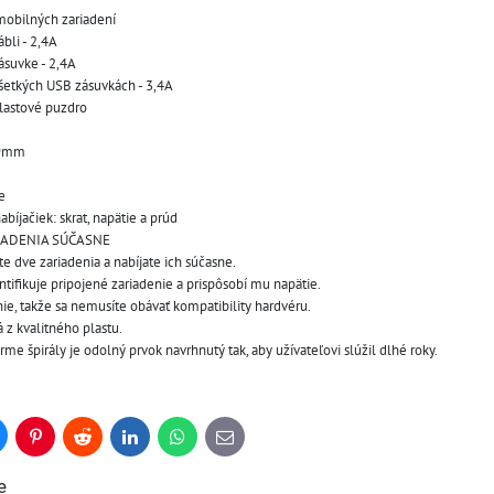
mobilných zariadení 
li - 2,4A 
suvke - 2,4A 
etkých USB zásuvkách - 3,4A 
lastové puzdro 
29mm 
e 
bíjačiek: skrat, napätie a prúd 
IADENIA SÚČASNE
e dve zariadenia a nabíjate ich súčasne. 
tifikuje pripojené zariadenie a prispôsobí mu napätie. 
ie, takže sa nemusíte obávať kompatibility hardvéru.
 z kvalitného plastu. 
rme špirály je odolný prvok navrhnutý tak, aby užívateľovi slúžil dlhé roky.
uesky
Pinterest
Reddit
LinkedIn
WhatsApp
E-
mail
e