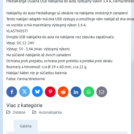
MediaRange Duálna USB nabíjačka do auta, výstupný výkon 3,4 A, čierna/strieb
Nabíjačky do auta MediaRange sú ideálne na nabíjanie mobilných zariadení. 
Tento nabíjací adaptér má dva USB výstupy a umožňuje vám nabíjať až dva smart
vo vozidle a má maximálny výstupný výkon 3,4 A.
VLASTNOSTI
Dvojitá USB nabíjačka do auta na nabíjanie cez zásuvku zapaľovača
Vstup: DC 12-24V
Výstup: 5V - 3,4A (max. výstupný výkon)
Na súčasné nabíjanie až dvoch zariadení
Ochrana proti prepätiu, ochrana proti prebitiu a poistka proti skratu
Rozmery a hmotnosť: cca Ø 29 x 60 mm; cca 22 g
Nabíjací kábel nie je súčasťou balenia
Farba: čierna/strieborná
Bluesky
Twitter
Facebook
Pinterest
Reddit
LinkedIn
WhatsApp
E-
mail
Viac z kategórie
Ostatné
Autonabíjačka
Galéria