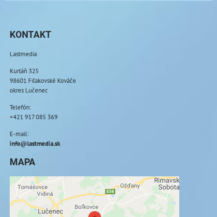
KONTAKT
Lastmedia
Kurtáň 325
98601 Fiľakovské Kováče
okres Lučenec
Telefón:
+421 917 085 369
E-mail:
info@lastmedia.sk
MAPA
Externý obsah je blokovaný Voľbami
súkromia