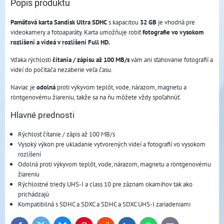
Popis produktu
Pamäťová karta Sandisk Ultra SDHC
s kapacitou
32 GB
je vhodná pre
videokamery a fotoaparáty. Karta umožňuje robiť
fotografie vo vysokom
rozlíšení a videá v rozlíšení Full HD.
Vďaka rýchlosti
čítania / zápisu až 100 MB/s
vám ani sťahovanie fotografií a
videí do počítača nezaberie veľa času.
Naviac je
odolná
proti výkyvom teplôt, vode, nárazom, magnetu a
röntgenovému žiareniu, takže sa na ňu môžete vždy spoľahnúť.
Hlavné prednosti
Rýchlosť čítanie / zápis až 100 MB/s
Vysoký výkon pre ukladanie vytvorených videí a fotografií vo vysokom
rozlíšení
Odolná proti výkyvom teplôt, vode, nárazom, magnetu a röntgenovému
žiareniu
Rýchlostné triedy UHS-I a class 10 pre záznam okamihov tak ako
prichádzajú
Kompatibilná s SDHC a SDXC a SDHC a SDXC UHS-I zariadeniami