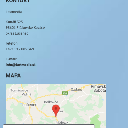
KONTAKT
Lastmedia
Kurtáň 325
98601 Fiľakovské Kováče
okres Lučenec
Telefón:
+421 917 085 369
E-mail:
info@lastmedia.sk
MAPA
Externý obsah je blokovaný Voľbami
súkromia
Prajete si načítať externý obsah?