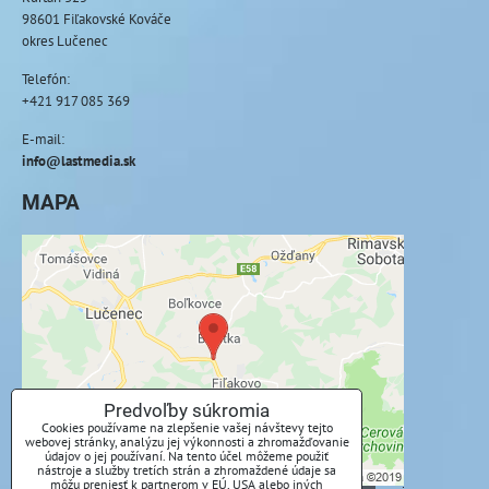
98601 Fiľakovské Kováče
okres Lučenec
Telefón:
+421 917 085 369
E-mail:
info@lastmedia.sk
MAPA
Externý obsah je blokovaný Voľbami
súkromia
Prajete si načítať externý obsah?
Povoliť tentokrát
Predvoľby súkromia
Cookies používame na zlepšenie vašej návštevy tejto
webovej stránky, analýzu jej výkonnosti a zhromažďovanie
Povoliť a zapamätať - súhlas s druhom cookie:
údajov o jej používaní. Na tento účel môžeme použiť
Funkčné
nástroje a služby tretích strán a zhromaždené údaje sa
môžu preniesť k partnerom v EÚ, USA alebo iných