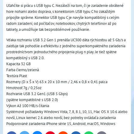
Uľahčite si prácu s USB typu C. Nezáleží na tom, či je zariadenie obrátené
hore nohami alebo doprava, s konektorom USB typu C ho zakaždým
pripojíte správne. Konektor USB typu C je navyše kompatibilný s celým
radom zariadení, od počítačov, notebookov, chytrých telefónov až po
tablety, a umožňuje tak bezproblémové používanie.
Vďaka rozhraniu USB 3.2 Gen 1 prenáša UC300 dáta rýchlosťou až 5 Gb/s a
zaisťuje tak pohodlie a efektivitu z jedného superkompaktného zariadenia
prostredníctvom jednoduchého pripojenia plug n play. Je tiež spätne
kompatibilný s USB 2.0.
Kapacita 32 GB
Farba čierno/zelená
Textúra Plast
Rozmery (D x Š x V) 63 x 20 x 10 mm / 2,46 x 0,8 x 0,41 palca
Hmotnosť 7g / 0,25oz
Rozhranie USB 3.2 Gen1 (USB 5 Gbps)
(spätne kompatibilné s USB 2.0)
Výkon Až 100 MB/s čítania
Systémové požiadavky Windows Vista, 7, 8, 8.1, 10, 11, Mac OS X 10.6 alebo
novší, Linux kernel 2.6 alebo novší, bez potreby ovládača zariadenia
Podporované zariadenia iPhone série 15, Android, macOS, Windows