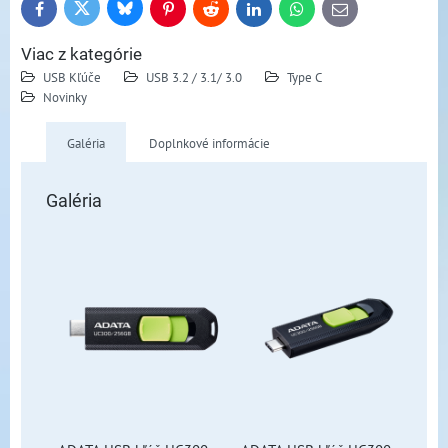
Bluesky
Twitter
Facebook
Pinterest
Reddit
LinkedIn
WhatsApp
E-
mail
Viac z kategórie
USB Kľúče
USB 3.2 / 3.1/ 3.0
Type C
Novinky
Galéria
Doplnkové informácie
Galéria