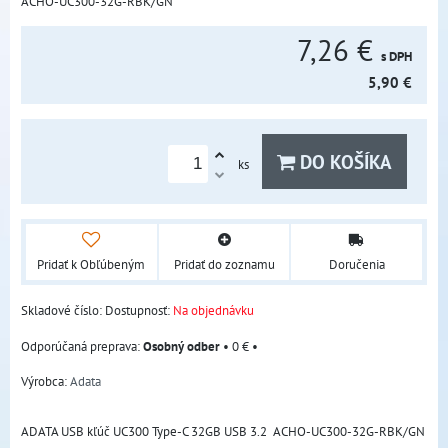
ACHO-UC300-32G-RBK/GN
7,26 €
s DPH
5,90 €
DO KOŠÍKA
ks
Pridať k Obľúbeným
Pridať do zoznamu
Doručenia
Skladové číslo:
Dostupnosť:
Na objednávku
Osobný odber
•
0 €
•
Výrobca:
Adata
ADATA USB kľúč UC300 Type-C 32GB USB 3.2 ACHO-UC300-32G-RBK/GN