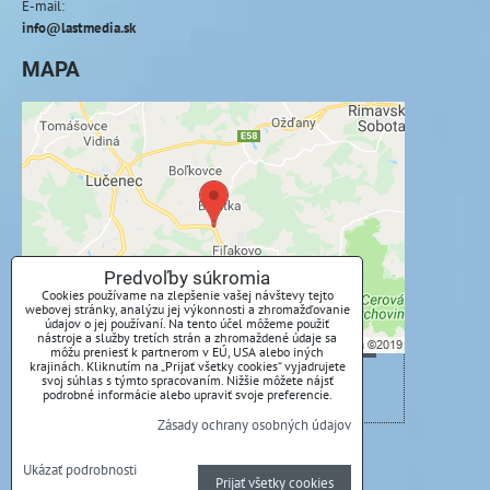
E-mail:
info@lastmedia.sk
MAPA
Externý obsah je blokovaný Voľbami
súkromia
Prajete si načítať externý obsah?
Povoliť tentokrát
Predvoľby súkromia
Cookies používame na zlepšenie vašej návštevy tejto
webovej stránky, analýzu jej výkonnosti a zhromažďovanie
Povoliť a zapamätať - súhlas s druhom cookie:
údajov o jej používaní. Na tento účel môžeme použiť
Funkčné
nástroje a služby tretích strán a zhromaždené údaje sa
môžu preniesť k partnerom v EÚ, USA alebo iných
krajinách. Kliknutím na „Prijať všetky cookies“ vyjadrujete
svoj súhlas s týmto spracovaním. Nižšie môžete nájsť
Otvoriť obsah v novom okne
podrobné informácie alebo upraviť svoje preferencie.
Zásady ochrany osobných údajov
Predvoľby súkromia
Zásady ochrany osobných údajov
Ukázať podrobnosti
Prijať všetky cookies