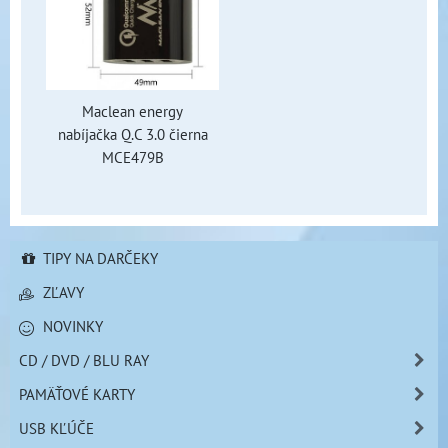
Maclean energy
nabíjačka Q.C 3.0 čierna
MCE479B
TIPY NA DARČEKY
ZĽAVY
NOVINKY
CD / DVD / BLU RAY
PAMÄŤOVÉ KARTY
USB KĽÚČE