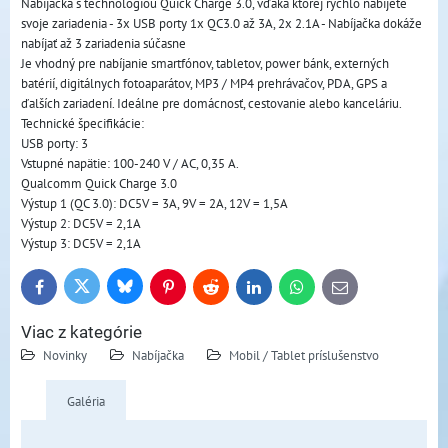
Nabíjačka s technológiou Quick Charge 3.0, vďaka ktorej rýchlo nabijete
svoje zariadenia - 3x USB porty 1x QC3.0 až 3A, 2x 2.1A - Nabíjačka dokáže
nabíjať až 3 zariadenia súčasne
Je vhodný pre nabíjanie smartfónov, tabletov, power bánk, externých
batérií, digitálnych fotoaparátov, MP3 / MP4 prehrávačov, PDA, GPS a
ďalších zariadení. Ideálne pre domácnosť, cestovanie alebo kanceláriu.
Technické špecifikácie:
USB porty: 3
Vstupné napätie: 100-240 V / AC, 0,35 A.
Qualcomm Quick Charge 3.0
Výstup 1 (QC 3.0): DC5V = 3A, 9V = 2A, 12V = 1,5A
Výstup 2: DC5V = 2,1A
Výstup 3: DC5V = 2,1A
Bluesky
Twitter
Facebook
Pinterest
Reddit
LinkedIn
WhatsApp
E-
mail
Viac z kategórie
Novinky
Nabíjačka
Mobil / Tablet príslušenstvo
Galéria