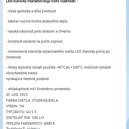
LED žiarovky charakterizujú tieto vlastnosti :
- nízka spotreba a dlhá životnosť
- takmer nulová tvorba stratového tepla
- vysoká odolnosť proti otrasom a chveniu
- životnosť nezávisí na počte zopnutí
- rovnomerná intenzita vyžarovaného svetla LED žiarovky počas jej
životnosti
- široký teplotný rozsah použitia -40°C do +100°C- možnosť vytvárať
rôznofarebné svetlo
vynikajúce farebné podanie
- ohľaduplnosť voči životnému prostrediu.
ID: LED-2923
FARBA SVETLA: STUDENÁ BIELA
VÝKON: 7W
TYP ZÁVITU: GU 5.3
SVETELNÝ TOK: 500 LM 
TEPLOTA FAREBNOSTI: 6000 K
ŽIVOTNOSŤ: 25000 H