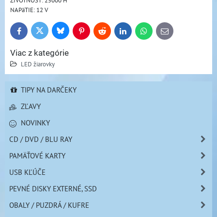
NAPäTIE: 12 V 
Bluesky
Twitter
Facebook
Pinterest
Reddit
LinkedIn
WhatsApp
E-
mail
Viac z kategórie
LED žiarovky
TIPY NA DARČEKY
ZĽAVY
NOVINKY
CD / DVD / BLU RAY
PAMÄŤOVÉ KARTY
USB KĽÚČE
PEVNÉ DISKY EXTERNÉ, SSD
OBALY / PUZDRÁ / KUFRE