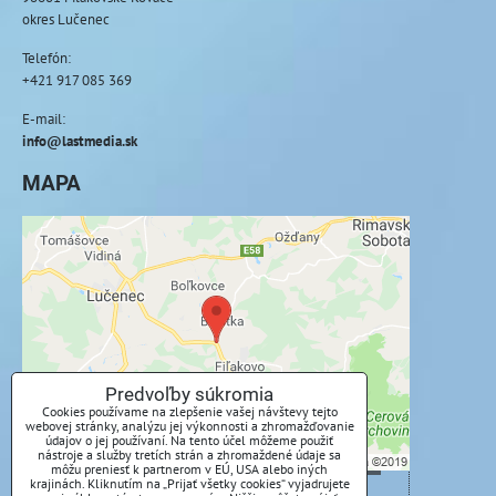
okres Lučenec
Telefón:
+421 917 085 369
E-mail:
info@lastmedia.sk
MAPA
Externý obsah je blokovaný Voľbami
súkromia
Prajete si načítať externý obsah?
Povoliť tentokrát
Predvoľby súkromia
Cookies používame na zlepšenie vašej návštevy tejto
webovej stránky, analýzu jej výkonnosti a zhromažďovanie
Povoliť a zapamätať - súhlas s druhom cookie:
údajov o jej používaní. Na tento účel môžeme použiť
Funkčné
nástroje a služby tretích strán a zhromaždené údaje sa
môžu preniesť k partnerom v EÚ, USA alebo iných
krajinách. Kliknutím na „Prijať všetky cookies“ vyjadrujete